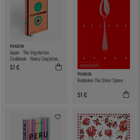
PHAIDON
Japan - The Vegetarian
Cookbook - Nancy Singleton
Hachisu
57 €
PHAIDON
Kokboken The Silver Spoon
51 €