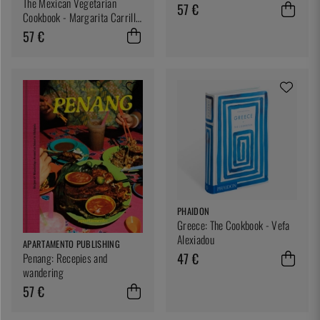
The Mexican Vegetarian
57 €
Cookbook - Margarita Carrillo
Arronte
57 €
PHAIDON
Greece: The Cookbook - Vefa
Alexiadou
APARTAMENTO PUBLISHING
47 €
Penang: Recepies and
wandering
57 €