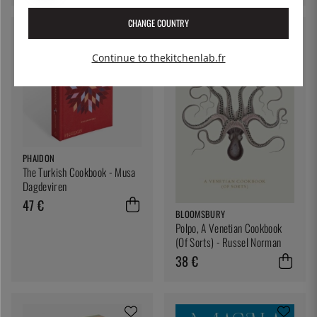
CHANGE COUNTRY
Continue to thekitchenlab.fr
PHAIDON
The Turkish Cookbook - Musa
Dagdeviren
47 €
BLOOMSBURY
Polpo, A Venetian Cookbook
(Of Sorts) - Russel Norman
38 €