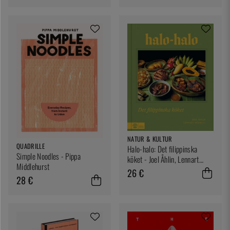
NATUR & KULTUR
QUADRILLE
Halo-halo: Det filippinska
Simple Noodles - Pippa
köket - Joel Åhlin, Lennart
Middlehurst
Weibull
26 €
28 €