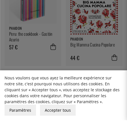
PHAIDON
Peru: the cookbook - Gastón
PHAIDON
Acurio
Big Mamma Cucina Popolare
57 €
44 €
Nous voulons que vous ayez la meilleure expérience sur
notre site, c'est pourquoi nous utilisons des cookies. En
1
2
3
cliquant sur « Accepter tous », vous acceptez le stockage des
cookies dans votre navigateur. Pour personnaliser les
paramètres des cookies, cliquez sur « Paramètres ».
Paramètres
Accepter tous
DES MILLIERS DE
30 JOURS D'ACHAT
LIVRAISON GRATUITE