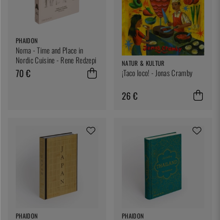
PHAIDON
Noma - Time and Place in
Nordic Cuisine - Rene Redzepi
NATUR & KULTUR
70 €
¡Taco loco! - Jonas Cramby
26 €
PHAIDON
PHAIDON