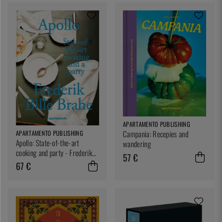
APARTAMENTO PUBLISHING
APARTAMENTO PUBLISHING
Campania: Recepies and
Apollo: State-of-the-art
wandering
cooking and party - Frederik
57 €
Bille Brahe
67 €