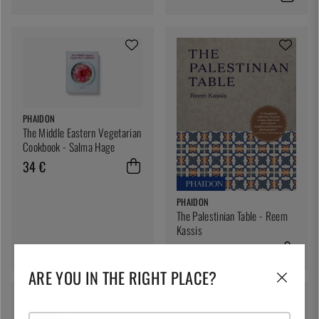
PHAIDON
The Middle Eastern Vegetarian
Cookbook - Salma Hage
34 €
PHAIDON
The Palestinian Table - Reem
Kassis
34 €
ARE YOU IN THE RIGHT PLACE?