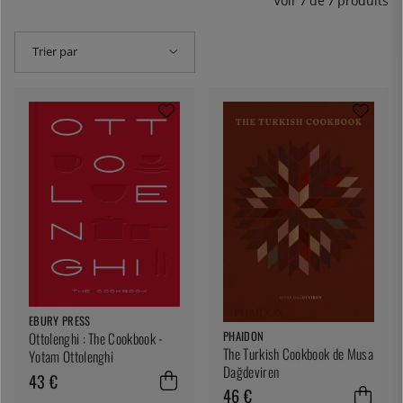
Voir
7
de
7
produits
Trier par
EBURY PRESS
PHAIDON
Ottolenghi : The Cookbook -
The Turkish Cookbook de Musa
Yotam Ottolenghi
Dağdeviren
43 €
46 €