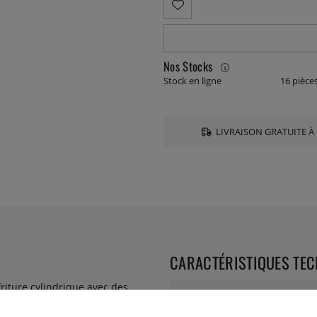
Nos Stocks
Stock en ligne
16 pièce
LIVRAISON GRATUITE À 
CARACTÉRISTIQUES TE
riture cylindrique avec des
Diamètre: