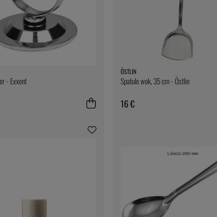
ÖSTLIN
r - Exxent
Spatule wok, 35 cm - Östlin
16 €