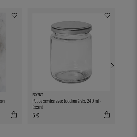
EXXENT
EXXENT
son
Pot de service avec bouchon à vis, 240 ml -
Cas de
Exxent
5 €
13 €