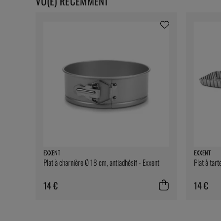
VU(E) RÉCEMMENT
EXXENT
EXXENT
Plat à charnière Ø 18 cm, antiadhésif - Exxent
Plat à tart
14 €
14 €