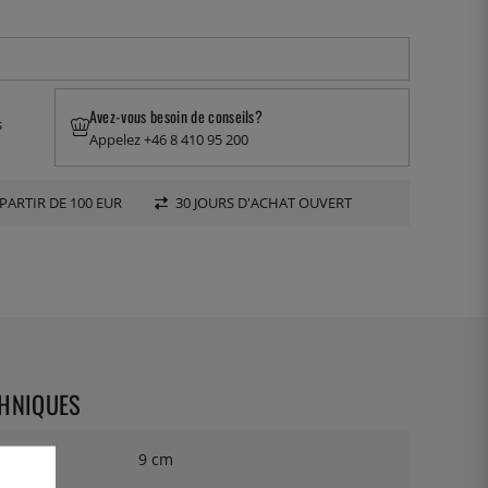
Avez-vous besoin de conseils?
s
Appelez +46 8 410 95 200
PARTIR DE 100 EUR
30 JOURS D'ACHAT OUVERT
CHNIQUES
9 cm