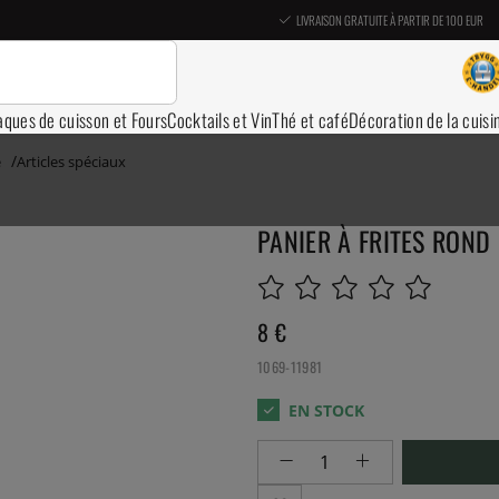
LIVRAISON GRATUITE À PARTIR DE 100 EUR
aques de cuisson et Fours
Cocktails et Vin
Thé et café
Décoration de la cuisi
e
Articles spéciaux
PANIER À FRITES ROND
8
€
1069-11981