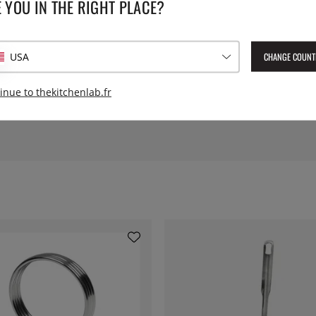
 YOU IN THE RIGHT PLACE?
Hauteur:
Longueur:
CHANGE COUNT
USA
inue to thekitchenlab.fr
Numéro de l'article livré :
MCW
EAN :
6940993029760