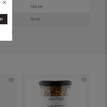
10,5 cm
10 cm
RY
W-0906