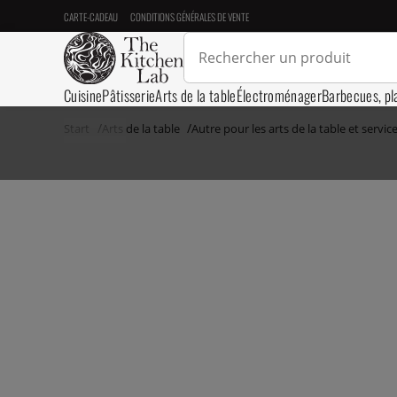
CARTE-CADEAU
CONDITIONS GÉNÉRALES DE VENTE
Cuisine
Pâtisserie
Arts de la table
Électroménager
Barbecues, pl
Start
Arts de la table
Autre pour les arts de la table et servic