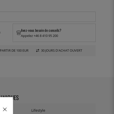
Avez-vous besoin de conseils?
s
Appelez +46 8 410 95 200
PARTIR DE 100 EUR
30 JOURS D'ACHAT OUVERT
CHNIQUES
Lifestyle