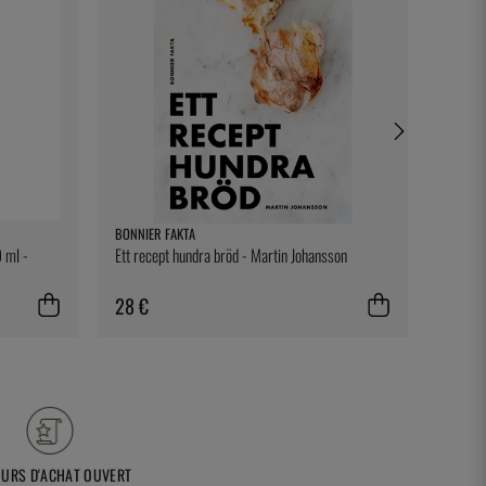
BONNIER FAKTA
KASAI
 ml -
Ett recept hundra bröd - Martin Johansson
Grille 
28 €
62 €
OURS D'ACHAT OUVERT