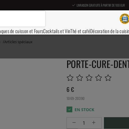
LIVRAISON GRATUITE À PARTIR DE 100 EUR
aques de cuisson et Fours
Cocktails et Vin
Thé et café
Décoration de la cuisi
e
Articles spéciaux
PORTE-CURE-DENTS
6
€
1069-20390