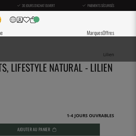
30 JOURS D'ACHAT OUVERT
PAIEMENTS SÉCURISÉS
ne
Marques
Offres
Lilien
, LIFESTYLE NATURAL - LILIEN
1-4 JOURS OUVRABLES
AJOUTER AU PANIER