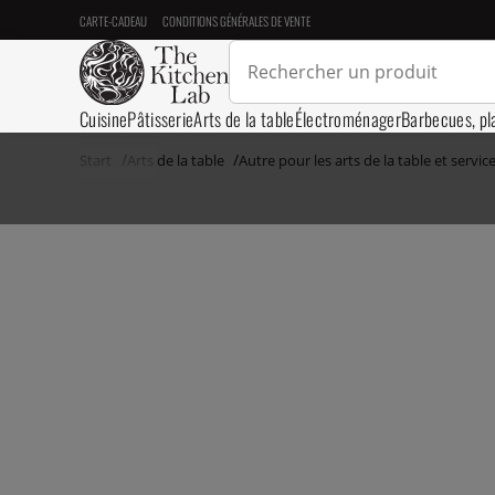
CARTE-CADEAU
CONDITIONS GÉNÉRALES DE VENTE
Cuisine
Pâtisserie
Arts de la table
Électroménager
Barbecues, pl
Start
Arts de la table
Autre pour les arts de la table et servic