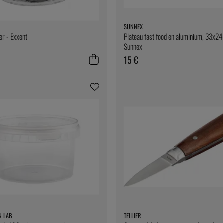
SUNNEX
r - Exxent
Plateau fast food en aluminium, 33x24
Sunnex
15 €
N LAB
TELLIER