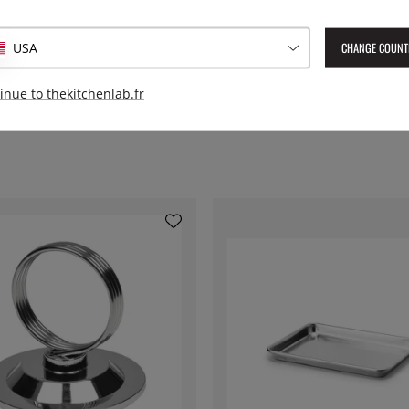
Numéro de l'article livré :
LSN
CHANGE COUNT
USA
EAN :
8590453735878
inue to thekitchenlab.fr