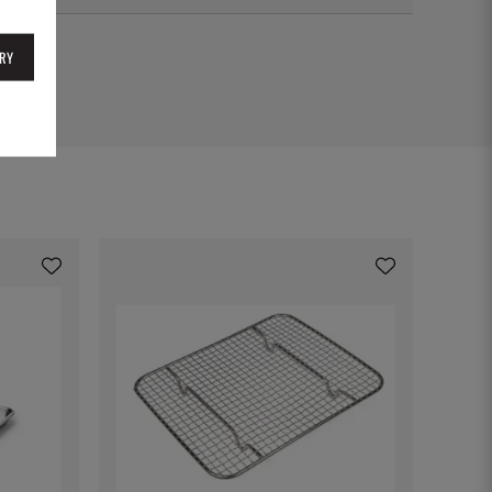
4906
RY