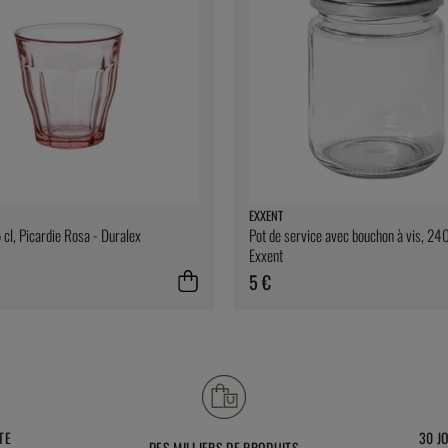
EXXENT
 cl, Picardie Rosa - Duralex
Pot de service avec bouchon à vis, 240
Exxent
5 €
TE
30 J
DES MILLIERS DE PRODUITS