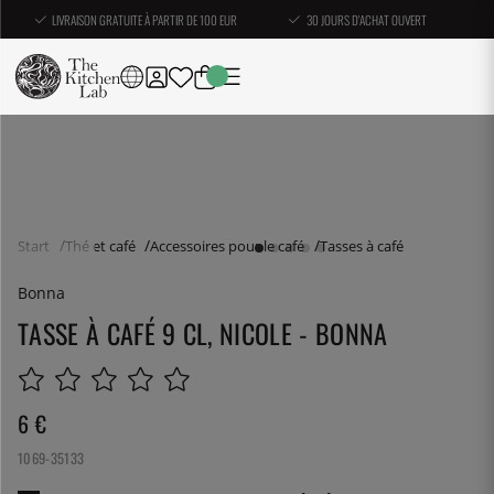
LIVRAISON GRATUITE À PARTIR DE 100 EUR
30 JOURS D'ACHAT OUVERT
Start
Thé et café
Accessoires pour le café
Tasses à café
Bonna
TASSE À CAFÉ 9 CL, NICOLE - BONNA
6
€
1069-35133