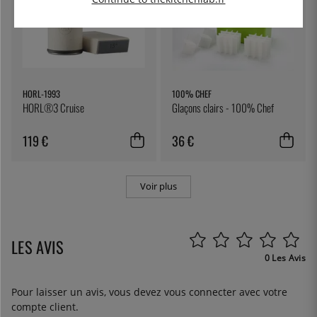
HORL-1993
100% CHEF
HORL®3 Cruise
Glaçons clairs - 100% Chef
119 €
36 €
Voir plus
LES AVIS
0 Les Avis
Pour laisser un avis, vous devez
vous connecter
avec votre
compte client.