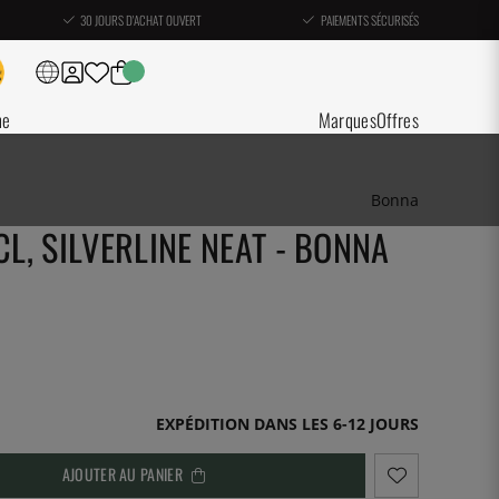
30 JOURS D'ACHAT OUVERT
PAIEMENTS SÉCURISÉS
ne
Marques
Offres
Bonna
CL, SILVERLINE NEAT - BONNA
EXPÉDITION DANS LES 6-12 JOURS
AJOUTER AU PANIER