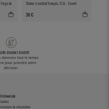
- Forge de
Shaker à cocktail français, 0,5L - Exxent
Ett rec
36 €
29 €
OURS D'ACHAT OUVERT
 donnons tout le temps
ire pour prendre votre
décision.
KitchenLab
Cookies
Formulaire de rétractation