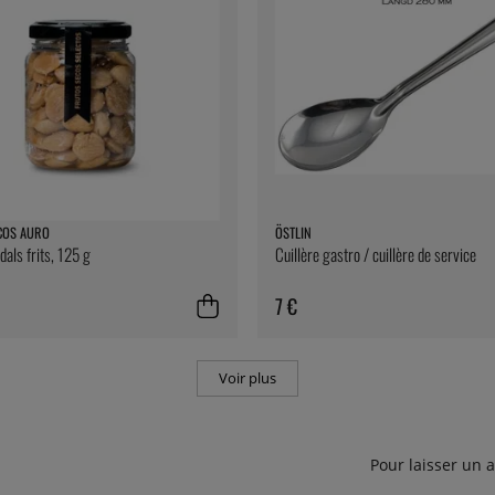
COS AURO
ÖSTLIN
ls frits, 125 g
Cuillère gastro / cuillère de service
7 €
Voir plus
Pour laisser un 