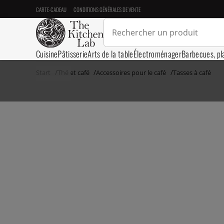
CARTE-CADEAU
CONDITIONS GÉNÉRALES DE VENTE
Cuisine
Pâtisserie
Arts de la table
Électroménager
Barbecues, pl
Start
Thé et café
Accessoires pour le café
Tasses à café