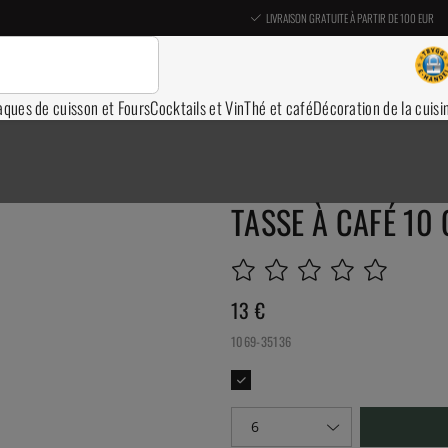
LIVRAISON GRATUITE À PARTIR DE 100 EUR
aques de cuisson et Fours
Cocktails et Vin
Thé et café
Décoration de la cuisi
TASSE À CAFÉ 10 
13
€
1069-35136