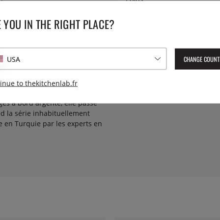
argentés qui captent la lumière
 YOU IN THE RIGHT PLACE?
nt plus solennel. La série se
Numéro de l'article livré :
SLE
moderne quiet luxury. Le fin
EAN :
8697700158999
 théâtralité sans que la mise
r les longs dîners, les lumières
CHANGE COUNT
USA
iquée pour le service
inue to thekitchenlab.fr
 que les autres porcelaines de
es à bord argenté, elle passe
nd la série inhabituellement
e en Turquie par les experts en