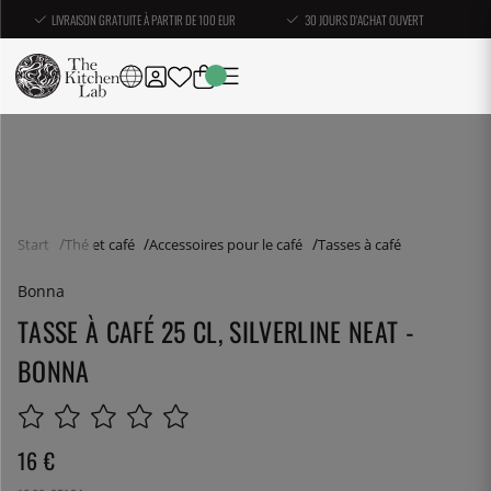
LIVRAISON GRATUITE À PARTIR DE 100 EUR
30 JOURS D'ACHAT OUVERT
Start
Thé et café
Accessoires pour le café
Tasses à café
Bonna
TASSE À CAFÉ 25 CL, SILVERLINE NEAT -
BONNA
16
€