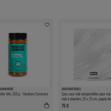
CARNIVORE
SOUSVIDETOOLS
ter Mix, 255 g - Hardcore Carnivore
Sacs sous vide compostables pour mac
vide à chambre, 25 x 25 cm, paquet d
SousVideTools
75 €