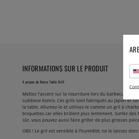
ARE
INFORMATIONS SUR LE PRODUIT
A propos du Konro Table Grill
Cont
Mettez l'accent sur la nourriture lors du barbecue et lai
suédoise Konro. Ces grils sont fabriqués au Japon et sont
la table. Allumez-le et utilisez-le comme un gril à char
briquettes car elles brûlent plus lentement. Sortez des 
sûr, vous pouvez aussi faire griller de plus grosses pièc
OBS ! Le gril est sensible à l'humidité, ne le laissez don