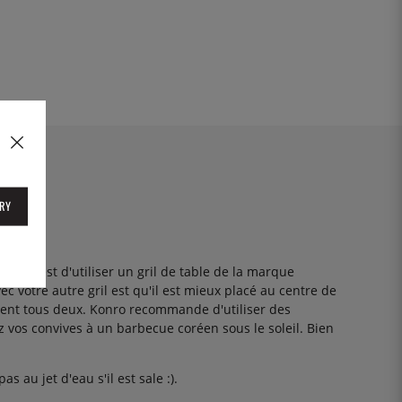
RY
venir est d'utiliser un gril de table de la marque
ec votre autre gril est qu'il est mieux placé au centre de
ennent tous deux. Konro recommande d'utiliser des
z vos convives à un barbecue coréen sous le soleil. Bien
 au jet d'eau s'il est sale :).