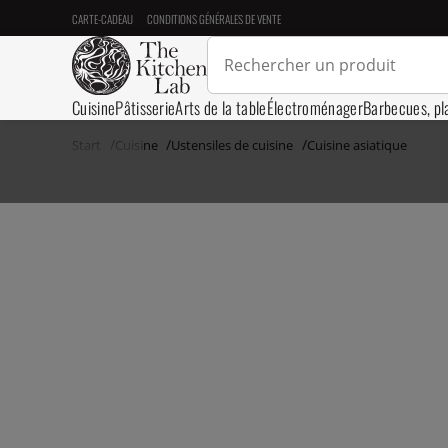
CARTE-CADEAU
CONDITIONS GÉNÉRALES DE VENTE
Cuisine
Pâtisserie
Arts de la table
Électroménager
Barbecues, pl
Start
Cuisine
Ustensiles de cuisine
Cuisine asiatique