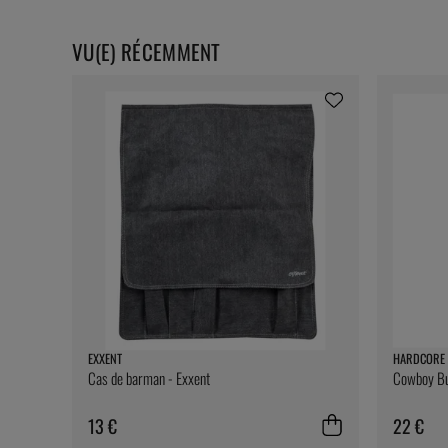
VU(E) RÉCEMMENT
EXXENT
HARDCORE 
Cas de barman - Exxent
Cowboy But
13 €
22 €