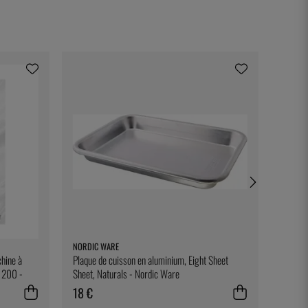
NORDIC WARE
TESTO
hine à
Plaque de cuisson en aluminium, Eight Sheet
Clip de
e 200 -
Sheet, Naturals - Nordic Ware
18 €
30 €