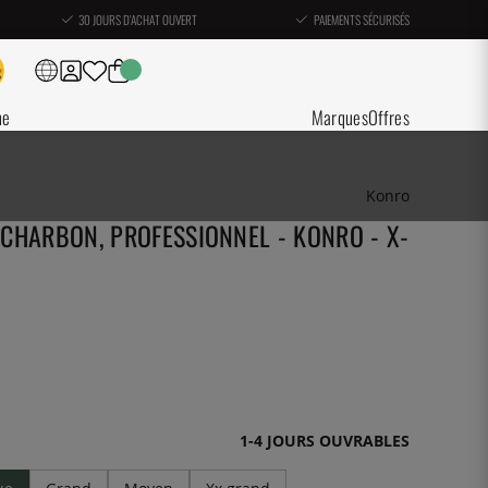
30 JOURS D'ACHAT OUVERT
PAIEMENTS SÉCURISÉS
ne
Marques
Offres
Konro
CHARBON, PROFESSIONNEL - KONRO - X-
1-4 JOURS OUVRABLES