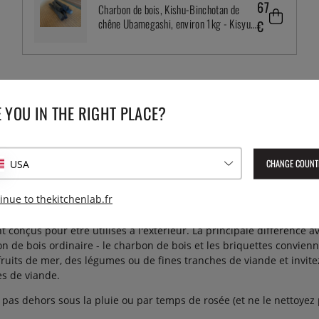
67
Charbon de bois, Kishu-Binchotan de
chêne Ubamegashi, environ 1kg - Kisyu
€
Sumikobo
 YOU IN THE RIGHT PLACE?
CHANGE COUNT
USA
inue to thekitchenlab.fr
ssez chacun griller ses propres aliments ! Le meilleur moyen d'y par
 conçus pour être utilisés à l'extérieur. La principale différence av
bon de bois ordinaire - le charbon de bois et les briquettes convi
fruits de mer, des légumes ou de fines tranches de viande et invite
es de viande.
c pas dehors sous la pluie ou par temps de rosée (et ne le nettoyez pas