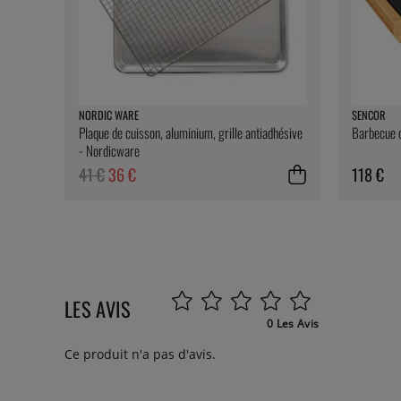
NORDIC WARE
SENCOR
Plaque de cuisson, aluminium, grille antiadhésive
Barbecue d
- Nordicware
41 €
36 €
118 €
LES AVIS
0 Les Avis
Ce produit n'a pas d'avis.