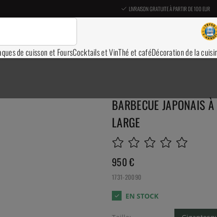
LIVRAISON GRATUITE À PARTIR DE 100 EUR
aques de cuisson et Fours
Cocktails et Vin
Thé et café
Décoration de la cuisi
BARBECUE JAPONAIS À 
LARGE
950
€
1731-20090