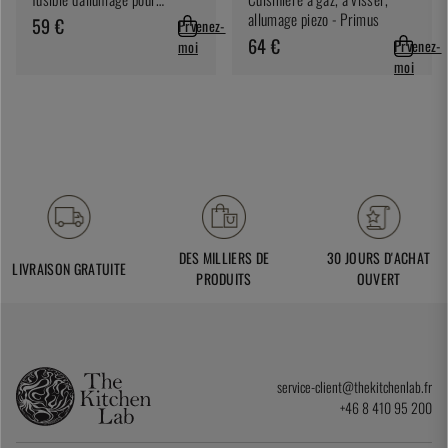
récipient jetable CP250
allumage piezo - Primus
59 €
Prvenez-
64 €
Prvenez-
moi
moi
DES MILLIERS DE
30 JOURS D'ACHAT
LIVRAISON GRATUITE
PRODUITS
OUVERT
service-client@thekitchenlab.fr
+46 8 410 95 200