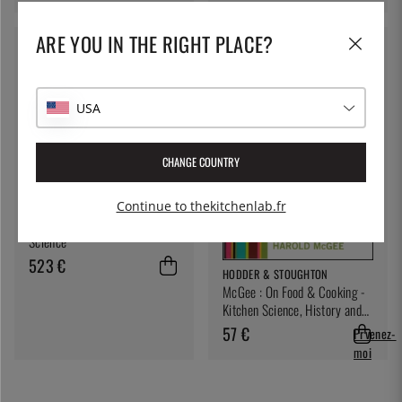
ARE YOU IN THE RIGHT PLACE?
USA
CHANGE COUNTRY
Continue to thekitchenlab.fr
MODERNIST CUISINE
Modernist Bread: The Art and
Science
523 €
HODDER & STOUGHTON
McGee : On Food & Cooking -
Kitchen Science, History and
Culture
57 €
Prvenez-
moi