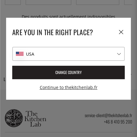
Des produits sont actuellement indisponibles
ARE YOU IN THE RIGHT PLACE?
USA
CHANGE COUNTRY
DES MILLIERS DE
30 JOURS D'ACHAT
LIVRAISON GRATUITE
PRODUITS
OUVERT
Continue to thekitchenlab.fr
service-client@thekitchenlab.fr
+46 8 410 95 200