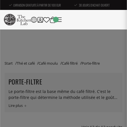
LIVRAISON GRATUITE À PARTIR DE 100 EUR
30 JOURS D'ACHAT OUVERT
Start
Thé et café
Café moulu
Café filtré
Porte-filtre
PORTE-FILTRE
Le porte-filtre est la base même du café filtré. C'est le
porte-filtre qui détermine la méthode utilisée et le goût
donné à votre café. Chez nous, vous trouverez des porte-
filtres pour les marques les plus populaires : Hario V60,
Kalitta Wave et Chemex (la carafe en elle-même peut
correspondre au terme de porte-filtre). Le filtre en papier