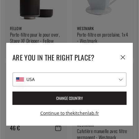
FELLOW
WESTMARK
Porte-filtre pour le pour over,
Porte-filtre en porcelaine, 1x4
Stagg XF Dripper - Fellow
- Westmark
82 €
40 €
ARE YOU IN THE RIGHT PLACE?
USA
CHANGE COUNTRY
CREM
Porte-filtre pour
Continue to thekitchenlab.fr
ThermoKinetic 110mm - Crem
WESTMARK
46 €
Cafetière manuelle avec filtre
permanent - Westmark