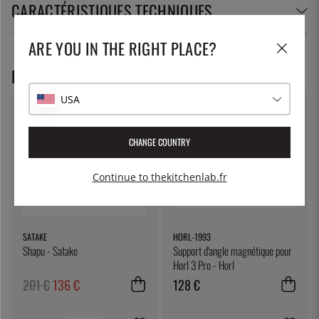
CARACTÉRISTIQUES TECHNIQUES
ARE YOU IN THE RIGHT PLACE?
PRODUITS RECOMMANDÉS
USA
32
%
CHANGE COUNTRY
Continue to thekitchenlab.fr
SATAKE
HORL-1993
Shapu - Satake
Support d'angle magnétique pour
Horl 3 Pro - Horl
201 €
136 €
128 €