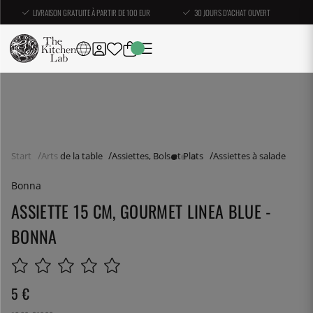
LIVRAISON GRATUITE À PARTIR DE 100 EUR
30 JOURS D'ACHAT OUVERT
Start
Arts de la table
Assiettes, Bols et Plats
Assiettes à salade
Bonna
ASSIETTE 15 CM, GOURMET LINEA BLUE -
BONNA
5
€