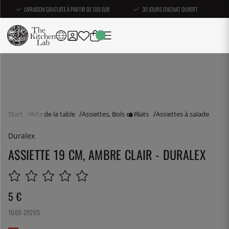
LIVRAISON GRATUITE À PARTIR DE 100 EUR
30 JOURS D'ACHAT OUVERT
Start
Arts de la table
Assiettes, Bols et Plats
Assiettes à salade
Duralex
ASSIETTE 19 CM, AMBRE CLAIR - DURALEX
5
€
1069-29205