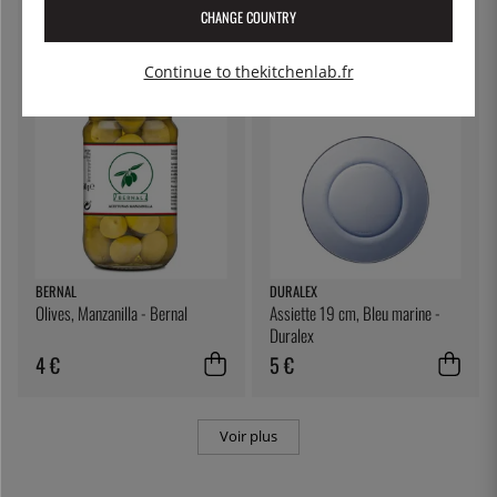
Duralex
Duralex
CHANGE COUNTRY
5 €
4 €
Continue to thekitchenlab.fr
BERNAL
DURALEX
Olives, Manzanilla - Bernal
Assiette 19 cm, Bleu marine -
Duralex
4 €
5 €
Voir plus