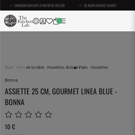
LIVRAISON GRATUITE À PARTIR DE 100 EUR
30 JOURS D'ACHAT OUVERT
Start
Arts de la table
Assiettes, Bols et Plats
Assiettes
Bonna
ASSIETTE 25 CM, GOURMET LINEA BLUE -
BONNA
10
€