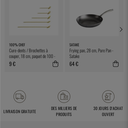
100% CHEF
SATAKE
Cure-dents / Brochettes à
Frying pan, 28 cm, Pure Pan -
couper, 18 cm, paquet de 100 -
Satake
100% Chef
9 €
64 €
DES MILLIERS DE
30 JOURS D'ACHAT
LIVRAISON GRATUITE
PRODUITS
OUVERT