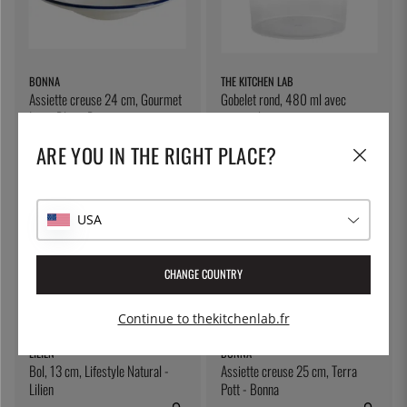
BONNA
THE KITCHEN LAB
Assiette creuse 24 cm, Gourmet
Gobelet rond, 480 ml avec
Linea Blue - Bonna
couvercle
14 €
1 €
ARE YOU IN THE RIGHT PLACE?
USA
CHANGE COUNTRY
Continue to thekitchenlab.fr
LILIEN
BONNA
Bol, 13 cm, Lifestyle Natural -
Assiette creuse 25 cm, Terra
Lilien
Pott - Bonna