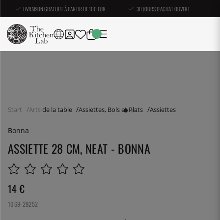
LIVRAISON GRATUITE À PARTIR DE 100 EUR
30 JOURS D'ACHAT OUVERT
Start
Arts de la table
Assiettes, Bols et Plats
Assiettes
Bonna
ASSIETTE 28 CM, NEAT - BONNA
14
€
1069-29252