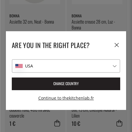
BONNA
BONNA
Assiette 32 cm, Neat - Bonna
Assiette creuse 28 cm, Luz -
Bonna
26 €
21 €
ARE YOU IN THE RIGHT PLACE?
USA
CHANGE COUNTRY
Continue to thekitchenlab.fr
THE KITCHEN LAB
LILIEN
Gobelet rond, 480 ml avec
Bol, 13 cm, Lifestyle Natural -
couvercle
Lilien
1 €
10 €