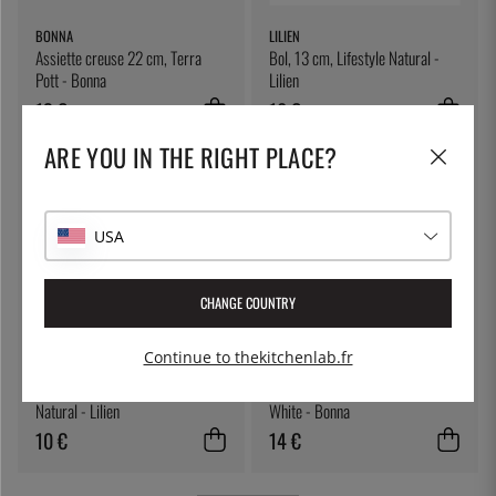
BONNA
LILIEN
Assiette creuse 22 cm, Terra
Bol, 13 cm, Lifestyle Natural -
Pott - Bonna
Lilien
13 €
10 €
ARE YOU IN THE RIGHT PLACE?
USA
CHANGE COUNTRY
Continue to thekitchenlab.fr
LILIEN
BONNA
Tasse à café 22 cl, Lifestyle
Assiette creuse 25cm, Hygge
Natural - Lilien
White - Bonna
10 €
14 €