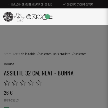
LIVRAISON GRATUITE À PARTIR DE 100 EUR
30 JOURS D'ACHAT OUVERT
Start
Arts de la table
Assiettes, Bols et Plats
Assiettes
Bonna
ASSIETTE 32 CM, NEAT - BONNA
26
€
1069-29253