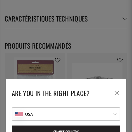
CARACTÉRISTIQUES TECHNIQUES
PRODUITS RECOMMANDÉS
ARE YOU IN THE RIGHT PLACE?
KITCHEN CRAFT
PATINA
USA
Toile à fromage, toile filtrante -
Marmite à pâtes avec couvercle
Kitchen Craft
verrouillable, 5 litres - Patina
7 €
55 €
CHANGE COUNTRY