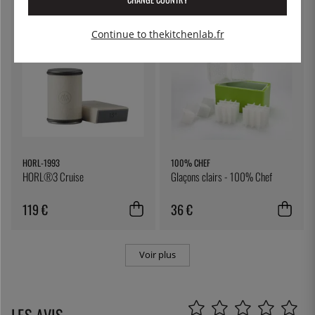
Continue to thekitchenlab.fr
HORL-1993
100% CHEF
HORL®3 Cruise
Glaçons clairs - 100% Chef
119 €
36 €
Voir plus
LES AVIS