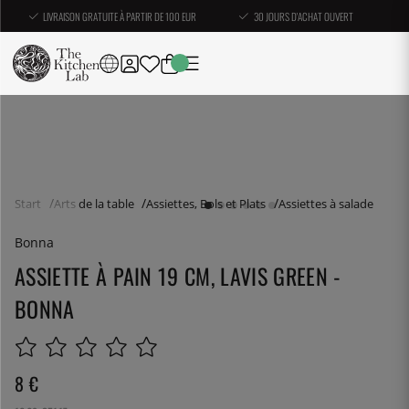
LIVRAISON GRATUITE À PARTIR DE 100 EUR
30 JOURS D'ACHAT OUVERT
Start
Arts de la table
Assiettes, Bols et Plats
Assiettes à salade
Bonna
ASSIETTE À PAIN 19 CM, LAVIS GREEN -
BONNA
8
€