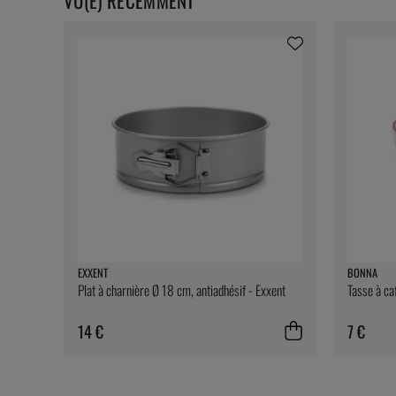
VU(E) RÉCEMMENT
EXXENT
BONNA
Plat à charnière Ø 18 cm, antiadhésif - Exxent
Tasse à ca
14 €
7 €