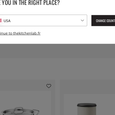
 YOU IN THE RIGHT PLACE?
Diamètre:
CHANGE COUNT
USA
Poids:
inue to thekitchenlab.fr
Numéro de l'article livré :
LSH