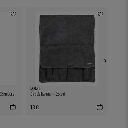
EXXENT
BONNIE
 Carnivore
Cas de barman - Exxent
Ett rec
13 €
28 €