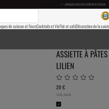
LIVRAISON GRATUITE À PARTIR DE 100 EUR
aques de cuisson et Fours
Cocktails et Vin
Thé et café
Décoration de la cuisi
ASSIETTE À PÂTES
LILIEN
20
€
1069-26444