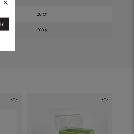
26 cm
RY
600 g
19261