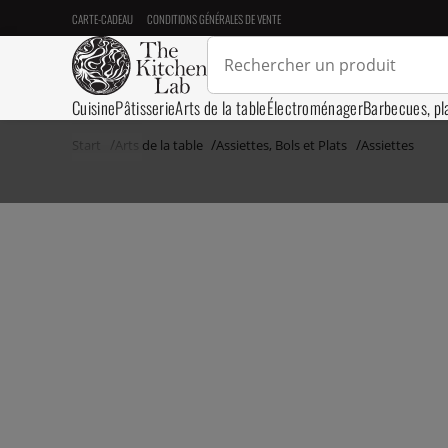
CARTE-CADEAU
CONDITIONS GÉNÉRALES DE VENTE
Cuisine
Pâtisserie
Arts de la table
Électroménager
Barbecues, pl
Start
Arts de la table
Assiettes, Bols et Plats
Assiettes