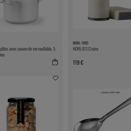
HORL-1993
pâtes avec couvercle verrouillable, 5
HORL®3 Cruise
tina
119 €