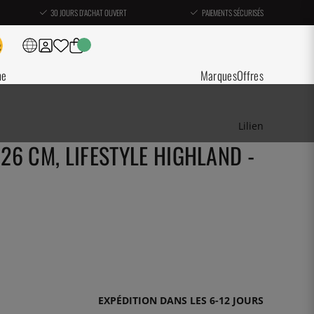
30 JOURS D'ACHAT OUVERT
PAIEMENTS SÉCURISÉS
ne
Marques
Offres
Lilien
 26 CM, LIFESTYLE HIGHLAND -
EXPÉDITION DANS LES 6-12 JOURS