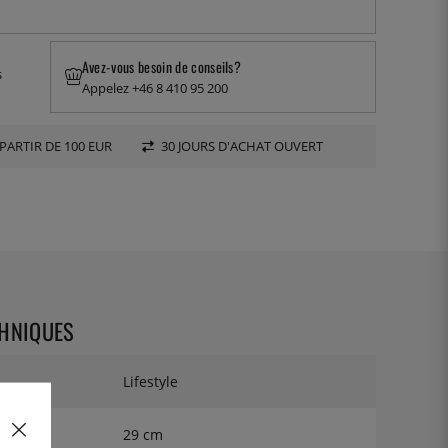
Avez-vous besoin de conseils?
s
Appelez +46 8 410 95 200
PARTIR DE 100 EUR
30 JOURS D'ACHAT OUVERT
CHNIQUES
Lifestyle
29 cm