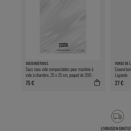
SOUSVIDETOOLS
FORGE DE L
Sacs sous vide compostables pour machine à
Couverture
vide à chambre, 25 x 25 cm, paquet de 200 -
Laguiole
SousVideTools
75 €
27 €
LIVRAISON GRATUI