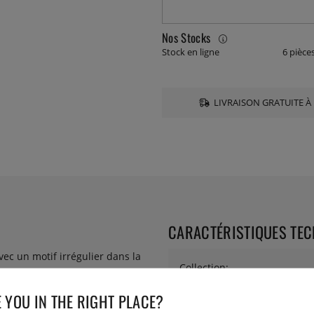
Nos Stocks
Stock en ligne
6 pièce
LIVRAISON GRATUITE À 
CARACTÉRISTIQUES TE
avec un motif irrégulier dans la
Collection:
 YOU IN THE RIGHT PLACE?
Diamètre: