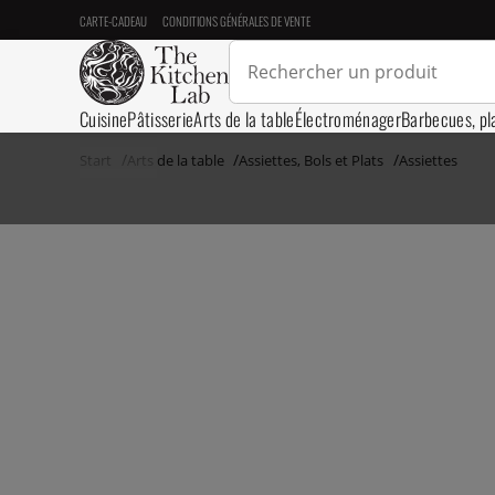
CARTE-CADEAU
CONDITIONS GÉNÉRALES DE VENTE
Cuisine
Pâtisserie
Arts de la table
Électroménager
Barbecues, pl
Start
Arts de la table
Assiettes, Bols et Plats
Assiettes