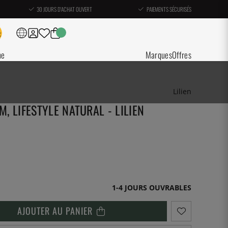
30 JOURS D'ACHAT OUVERT
PAIEMENTS SÉCURISÉS
ne
Marques
Offres
Lilien
M, LIFESTYLE NATURAL - LILIEN
1-4 JOURS OUVRABLES
AJOUTER AU PANIER