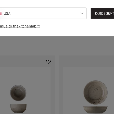
Numéro de l'article livré :
LSN
CHANGE COUNT
USA
EAN :
8590453694915
inue to thekitchenlab.fr