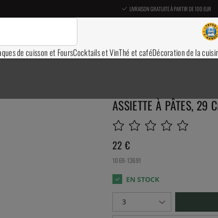
LIVRAISON GRATUITE À PARTIR DE 100 EUR
aques de cuisson et Fours
Cocktails et Vin
Thé et café
Décoration de la cuisi
ASSIETTE À PÂTES, 29 C
22
€
1069-13691