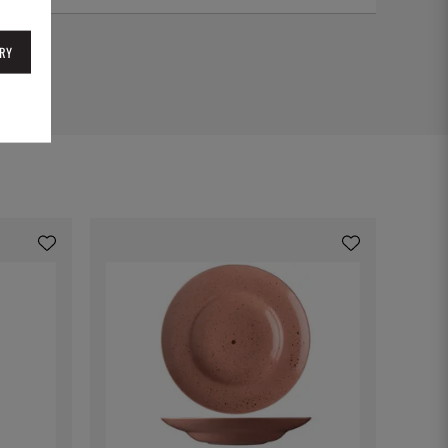
1929
RY