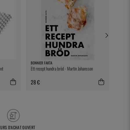
BONNIER FAKTA
FORGE 
ent
Ett recept hundra bröd - Martin Johansson
Couteau
poli, T
28 €
237 €
OURS D'ACHAT OUVERT