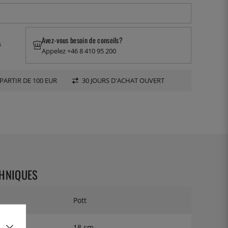
Avez-vous besoin de conseils?
s
Appelez +46 8 410 95 200
PARTIR DE 100 EUR
30 JOURS D'ACHAT OUVERT
CHNIQUES
Pott
18 cm