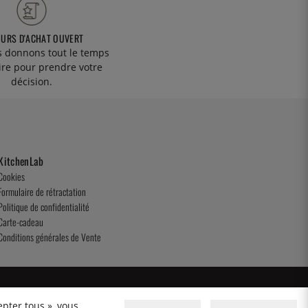
OURS D'ACHAT OUVERT
 donnons tout le temps
ire pour prendre votre
décision.
KitchenLab
Cookies
Formulaire de rétractation
Politique de confidentialité
Carte-cadeau
Conditions générales de Vente
epter tous », vous