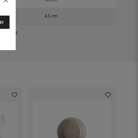
4,5 cm
RY
POT18CK