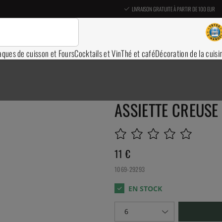
LIVRAISON GRATUITE À PARTIR DE 100 EUR
aques de cuisson et Fours
Cocktails et Vin
Thé et café
Décoration de la cuisi
ASSIETTE CREUSE
11
€
1069-29293