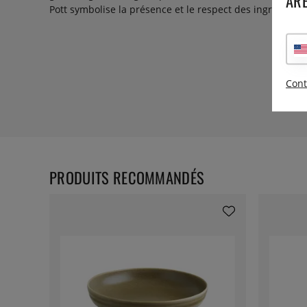
ARE
Pott symbolise la présence et le respect des ingrédients
Cont
PRODUITS RECOMMANDÉS