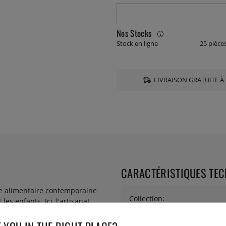
Nos Stocks
Stock en ligne
25 pièce
LIVRAISON GRATUITE À 
CARACTÉRISTIQUES TE
re alimentaire contemporaine
Collection:
s enfants. Ici, l'artisanat
s une série qui rappelle le
t. Une table dressée avec Terra
Diamètre: