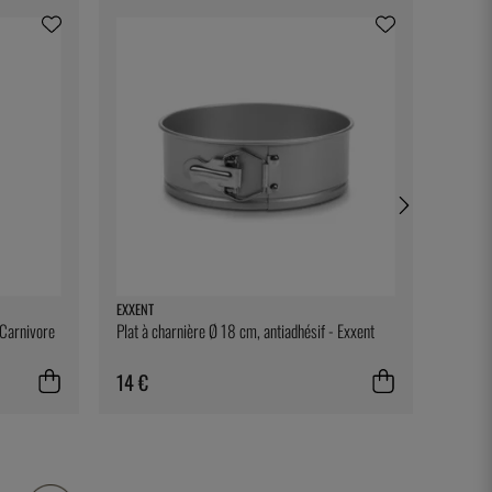
EXXENT
EXXENT
 Carnivore
Plat à charnière Ø 18 cm, antiadhésif - Exxent
Plat à 
14 €
14 €