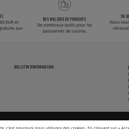
TE
30 J
DES MILLIERS DE PRODUITS
00 EUR et
Nous vous
De nombreux outils pour les
gratuite aux
nécessa
passionnés de cuisine.
BULLETIN D'INFORMATION
e, c'est pourquoi nous utilisons des cookies. En cliquant sur « Acc