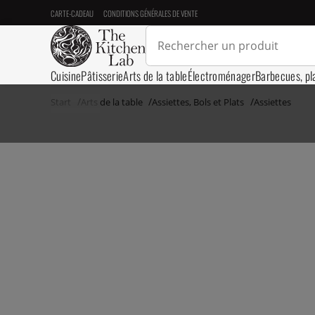
CARTE-CADEAU
CONDITIONS GÉNÉRALES DE VENTE
Cuisine
Pâtisserie
Arts de la table
Électroménager
Barbecues, pl
Start
Arts de la table
Assiettes, Bols et Plats
Assiettes