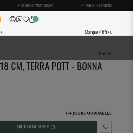
30 JOURS D'ACHAT OUVERT
PAIEMENTS SÉCURISÉS
ne
Marques
Offres
Bonna
 18 CM, TERRA POTT - BONNA
1-4 JOURS OUVRABLES
AJOUTER AU PANIER