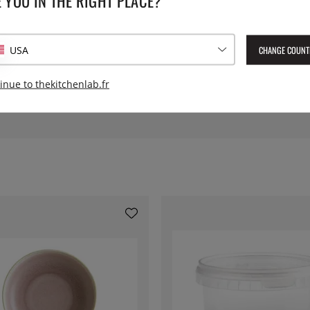
 YOU IN THE RIGHT PLACE?
.
Hauteur:
CHANGE COUNT
USA
Numéro de l'article livré :
TRA
inue to thekitchenlab.fr
EAN :
86977001210618