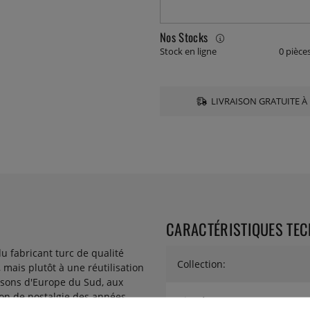
Nos Stocks
Stock en ligne
0 pièce
LIVRAISON GRATUITE À 
CARACTÉRISTIQUES TE
u fabricant turc de qualité
Collection:
mais plutôt à une réutilisation
isons d'Europe du Sud, aux
çon de nostalgie des années
Diamètre: