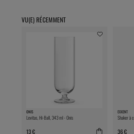
VU(E) RÉCEMMENT
ONIS
EXXENT
Levitas, Hi-Ball, 343 ml - Onis
Shaker à c
13 €
36 €