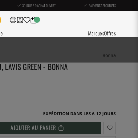
30 JOURS D'ACHAT OUVERT
PAIEMENTS SÉCURISÉS
ne
Marques
Offres
Bonna
M, LAVIS GREEN - BONNA
EXPÉDITION DANS LES 6-12 JOURS
AJOUTER AU PANIER