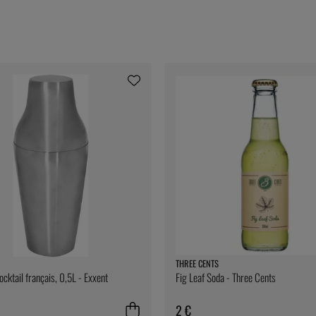
THREE CENTS
ocktail français, 0,5L - Exxent
Fig Leaf Soda - Three Cents
2 €