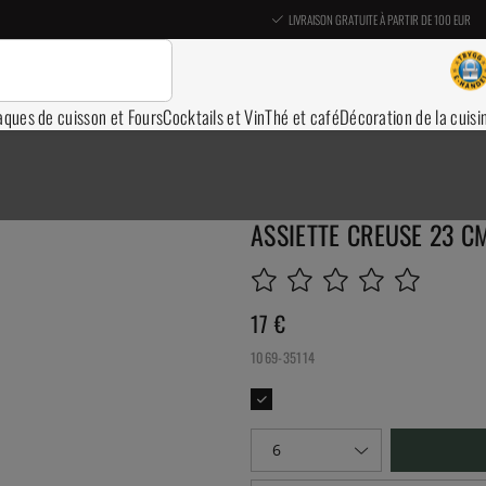
LIVRAISON GRATUITE À PARTIR DE 100 EUR
aques de cuisson et Fours
Cocktails et Vin
Thé et café
Décoration de la cuisi
ASSIETTE CREUSE 23 C
17
€
1069-35114