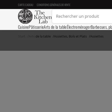
CARTE-CADEAU
CONDITIONS GÉNÉRALES DE VENTE
Cuisine
Pâtisserie
Arts de la table
Électroménager
Barbecues, pl
Start
Arts de la table
Assiettes, Bols et Plats
Assiettes