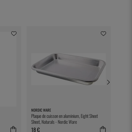
NORDIC WARE
TESTO
Plaque de cuisson en aluminium, Eight Sheet
Clip de
Sheet, Naturals - Nordic Ware
18 €
30 €