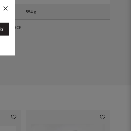
554 g
GRABS23CK
RY