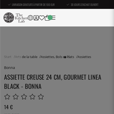
LIVRAISON GRATUITE À PARTIR DE 100 EUR
30 JOURS D'ACHAT OUVERT
Start
Arts de la table
Assiettes, Bols et Plats
Assiettes
Bonna
ASSIETTE CREUSE 24 CM, GOURMET LINEA
BLACK - BONNA
14
€