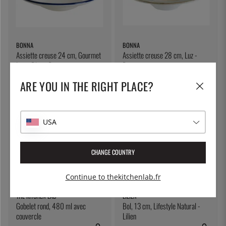
BONNA
BONNA
Assiette creuse 24 cm, Gourmet
Assiette creuse 28 cm, Luz -
Linea Blue - Bonna
Bonna
14 €
21 €
ARE YOU IN THE RIGHT PLACE?
USA
CHANGE COUNTRY
Continue to thekitchenlab.fr
THE KITCHEN LAB
LILIEN
Gobelet rond, 480 ml avec
Bol, 13 cm, Lifestyle Natural -
couvercle
Lilien