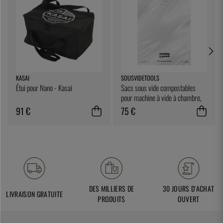
KASAI
SOUSVIDETOOLS
Étui pour Nano - Kasai
Sacs sous vide compostables
pour machine à vide à chambre,
25 x 25 cm, paquet de 200 -
91 €
75 €
SousVideTools
DES MILLIERS DE
30 JOURS D'ACHAT
LIVRAISON GRATUITE
PRODUITS
OUVERT