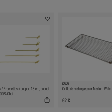
F
KASAI
 / Brochettes à couper, 18 cm, paquet
Grille de rechange pour Medium Wide 
100% Chef
62 €