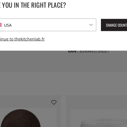
CARACTÉRISTIQUES TE
 YOU IN THE RIGHT PLACE?
Collection:
CHANGE COUNT
USA
Diamètre:
inue to thekitchenlab.fr
Numéro de l'article livré :
LCV
EAN :
8590453735021