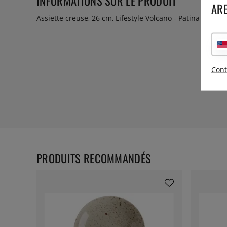
INFORMATIONS SUR LE PRODUIT
ARE
Assiette creuse, 26 cm, Lifestyle Volcano - Patina
Cont
PRODUITS RECOMMANDÉS