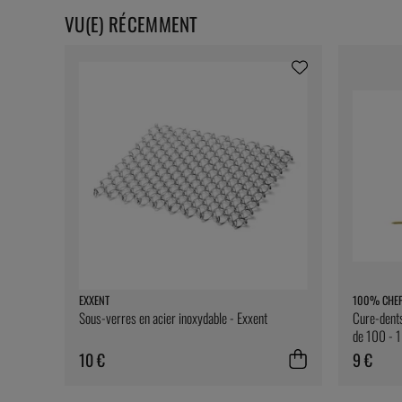
VU(E) RÉCEMMENT
EXXENT
100% CHE
Sous-verres en acier inoxydable - Exxent
Cure-dents
de 100 - 
10 €
9 €