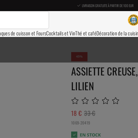
LIVRAISON GRATUITE À PARTIR DE 100 EUR
aques de cuisson et Fours
Cocktails et Vin
Thé et café
Décoration de la cuisi
45
ASSIETTE CREUSE,
LILIEN
18
€
33
€
1069-20419