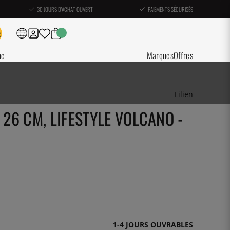
30 JOURS D'ACHAT OUVERT
PAIEMENTS SÉCURISÉS
ne
Marques
Offres
Lilien
 26 CM, LIFESTYLE VOLCANO -
1-4 JOURS OUVRABLES