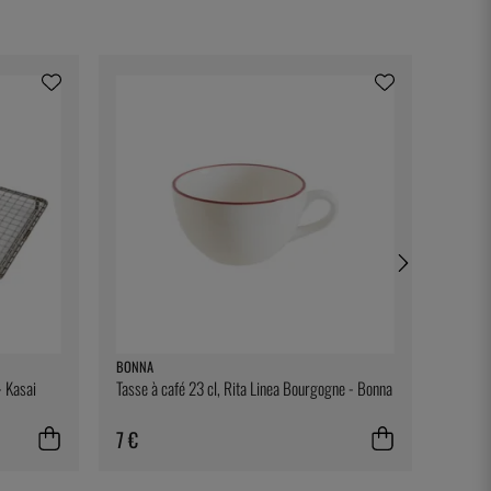
BONNA
FORGE 
- Kasai
Tasse à café 23 cl, Rita Linea Bourgogne - Bonna
Couteau
poli, T
7 €
237 €