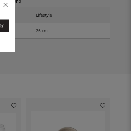
CHNIQUES
Lifestyle
RY
26 cm
1926