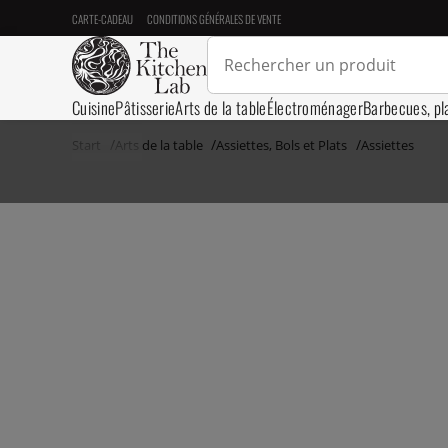
CARTE-CADEAU
CONDITIONS GÉNÉRALES DE VENTE
Cuisine
Pâtisserie
Arts de la table
Électroménager
Barbecues, pl
Start
Arts de la table
Assiettes, Bols et Plats
Assiettes