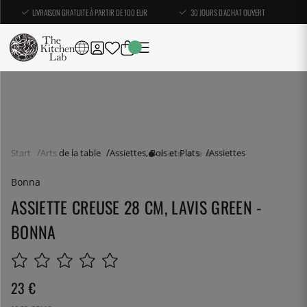
LIVRAISON GRATUITE À PARTIR DE 100 EUR
30 JOURS D'ACHAT OUVERT
Start
Arts de la table
Assiettes, Bols et Plats
Assiettes
Bonna
ASSIETTE CREUSE 28 CM, LAVIS GREEN -
BONNA
23
€