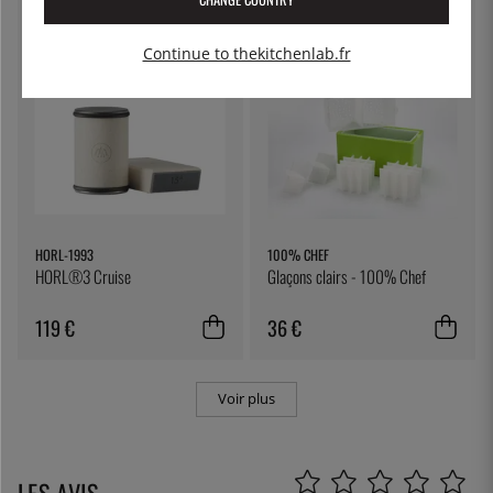
Continue to thekitchenlab.fr
HORL-1993
100% CHEF
HORL®3 Cruise
Glaçons clairs - 100% Chef
119 €
36 €
Voir plus
LES AVIS