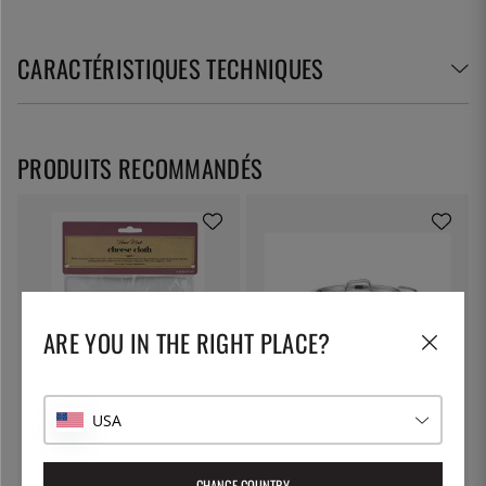
CARACTÉRISTIQUES TECHNIQUES
PRODUITS RECOMMANDÉS
ARE YOU IN THE RIGHT PLACE?
KITCHEN CRAFT
PATINA
USA
Toile à fromage, toile filtrante -
Marmite à pâtes avec couvercle
Kitchen Craft
verrouillable, 5 litres - Patina
7 €
55 €
CHANGE COUNTRY