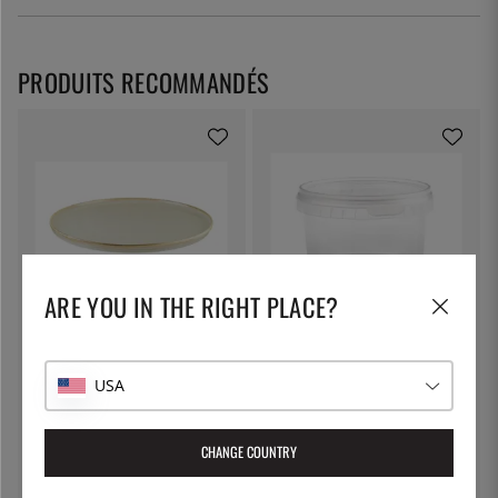
PRODUITS RECOMMANDÉS
ARE YOU IN THE RIGHT PLACE?
BONNA
THE KITCHEN LAB
Assiette Hygge, plate D28cm,
Gobelet rond, 480 ml avec
Sable - Bonna
couvercle
USA
20 €
1 €
CHANGE COUNTRY