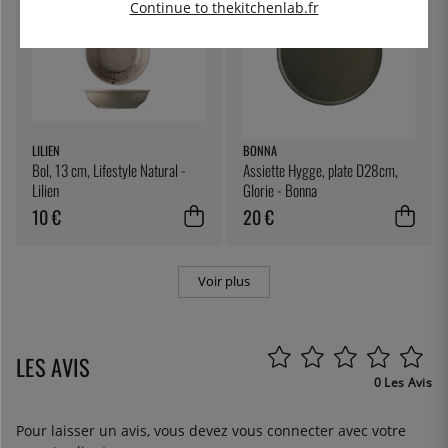
Continue to thekitchenlab.fr
LILIEN
BONNA
Bol, 13 cm, Lifestyle Natural -
Assiette Hygge, plate D28cm,
Lilien
Glorie - Bonna
10 €
20 €
Voir plus
LES AVIS
0 Les Avis
Pour laisser un avis, vous devez
vous connecter
avec votre