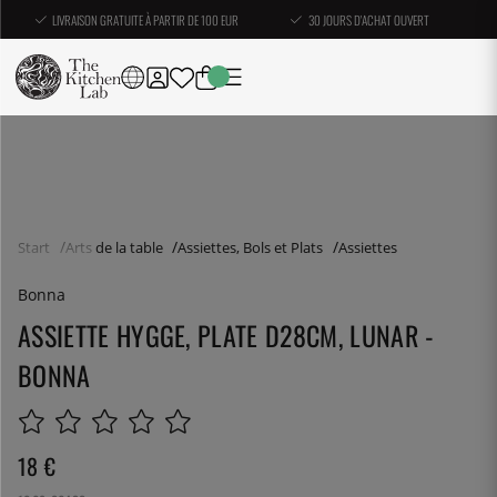
LIVRAISON GRATUITE À PARTIR DE 100 EUR
30 JOURS D'ACHAT OUVERT
Start
Arts de la table
Assiettes, Bols et Plats
Assiettes
Bonna
ASSIETTE HYGGE, PLATE D28CM, LUNAR -
BONNA
18
€