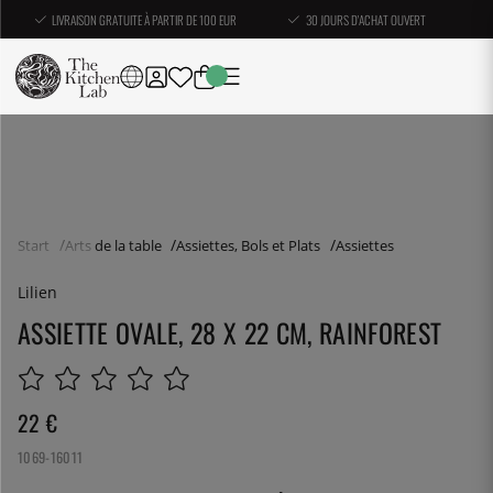
LIVRAISON GRATUITE À PARTIR DE 100 EUR
30 JOURS D'ACHAT OUVERT
Start
Arts de la table
Assiettes, Bols et Plats
Assiettes
Lilien
ASSIETTE OVALE, 28 X 22 CM, RAINFOREST
22
€
1069-16011