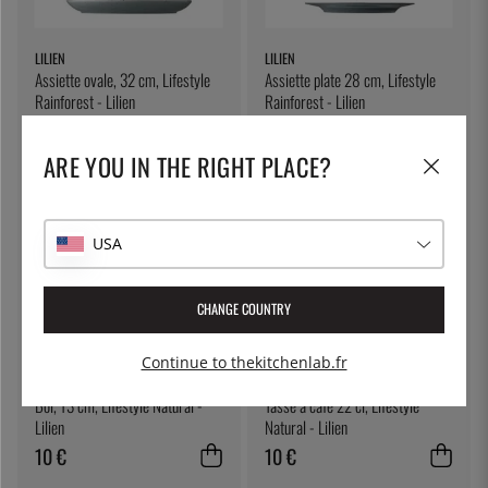
LILIEN
LILIEN
Assiette ovale, 32 cm, Lifestyle
Assiette plate 28 cm, Lifestyle
Rainforest - Lilien
Rainforest - Lilien
25 €
15 €
ARE YOU IN THE RIGHT PLACE?
USA
CHANGE COUNTRY
Continue to thekitchenlab.fr
LILIEN
LILIEN
Bol, 13 cm, Lifestyle Natural -
Tasse à café 22 cl, Lifestyle
Lilien
Natural - Lilien
10 €
10 €