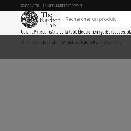
CARTE-CADEAU
CONDITIONS GÉNÉRALES DE VENTE
Cuisine
Pâtisserie
Arts de la table
Électroménager
Barbecues, pl
Start
Arts de la table
Assiettes, Bols et Plats
Assiettes