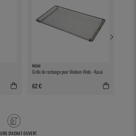
KASAI
BONNIE
Grille de rechange pour Medium Wide - Kasai
Ett rec
62 €
28 €
OURS D'ACHAT OUVERT