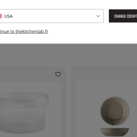
Numéro de l'article livré :
LSH
CHANGE COUNT
USA
EAN :
8590453717270
inue to thekitchenlab.fr