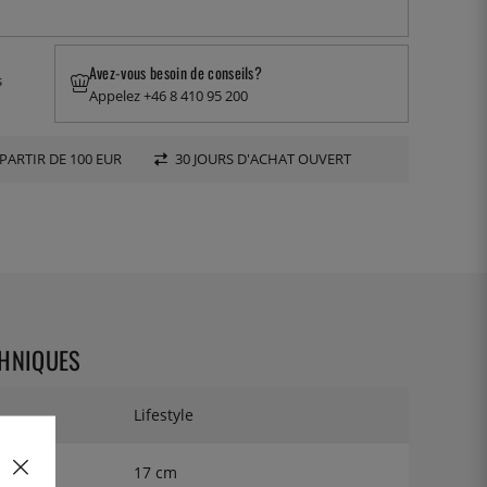
Avez-vous besoin de conseils?
s
Appelez +46 8 410 95 200
PARTIR DE 100 EUR
30 JOURS D'ACHAT OUVERT
CHNIQUES
Lifestyle
17 cm