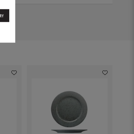
2117
RY