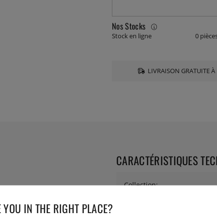
Nos Stocks
Stock en ligne
0 pièce
LIVRAISON GRATUITE À 
CARACTÉRISTIQUES TE
Collection:
 YOU IN THE RIGHT PLACE?
Diamètre: