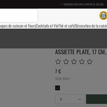
LIVRAISON GRATUITE À PARTIR DE 100 EUR
aques de cuisson et Fours
Cocktails et Vin
Thé et café
Décoration de la cuisi
ASSIETTE PLATE, 17 CM,
7
€
1069-20431