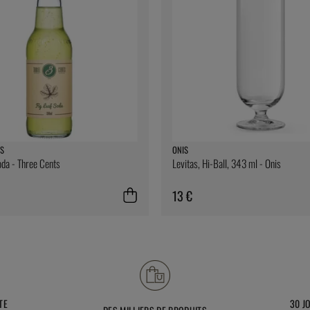
S
ONIS
oda - Three Cents
Levitas, Hi-Ball, 343 ml - Onis
13 €
TE
30 J