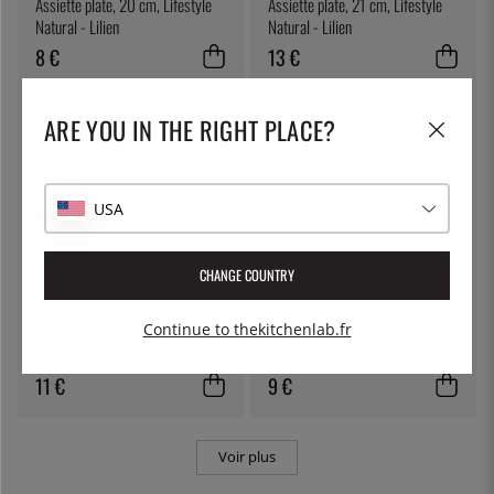
Assiette plate, 20 cm, Lifestyle
Assiette plate, 21 cm, Lifestyle
Natural - Lilien
Natural - Lilien
8 €
13 €
ARE YOU IN THE RIGHT PLACE?
USA
CHANGE COUNTRY
LILIEN
LILIEN
Continue to thekitchenlab.fr
Assiette plate, 26 cm, Lifestyle
Assiette creuse, 22 cm, Lifestyle
Natural - Lilien
Natural - Lilien
11 €
9 €
Voir plus