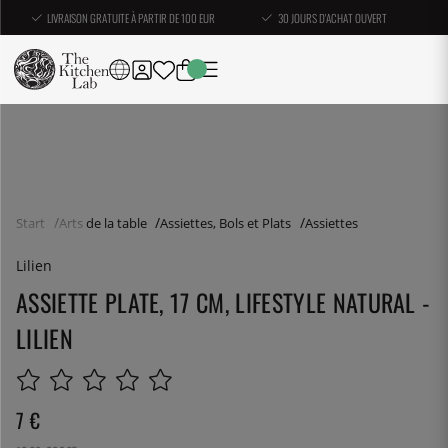
LIVRAISON GRATUITE À PARTIR DE 100 EUR
30 JOURS D'ACHAT OUVERT
Start
Arts de la table
Assiettes, Bols et Plats
Assiettes
Lilien
ASSIETTE PLATE, 17 CM, LIFESTYLE NATURAL -
LILIEN
7
€