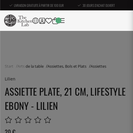
LIVRAISON GRATUITE À PARTIR DE 100 EUR
30 JOURS D'ACHAT OUVERT
Start
Arts de la table
Assiettes, Bols et Plats
Assiettes
Lilien
ASSIETTE PLATE, 21 CM, LIFESTYLE
EBONY - LILIEN
20
€