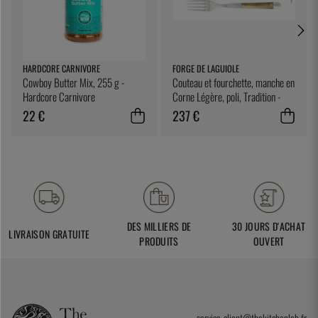
HARDCORE CARNIVORE
FORGE DE LAGUIOLE
Cowboy Butter Mix, 255 g -
Couteau et fourchette, manche en
Hardcore Carnivore
Corne Légère, poli, Tradition -
Forge de Laguiole
22 €
237 €
DES MILLIERS DE
30 JOURS D'ACHAT
LIVRAISON GRATUITE
PRODUITS
OUVERT
service-client@thekitchenlab.fr