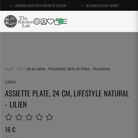
LIVRAISON GRATUITE À PARTIR DE 100 EUR
30 JOURS D'ACHAT OUVERT
Start
Arts de la table
Assiettes, Bols et Plats
Assiettes
Lilien
ASSIETTE PLATE, 24 CM, LIFESTYLE NATURAL
- LILIEN
16
€