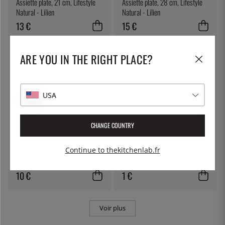
Assiette plate, 21 cm, Lifestyle
Assiette plate, 28 cm, Lifestyle
Natural - Lilien
Natural - Lilien
13 €
15 €
ARE YOU IN THE RIGHT PLACE?
USA
CHANGE COUNTRY
LILIEN
THE KITCHEN LAB
Continue to thekitchenlab.fr
Assiette plate, 16 cm, Lifestyle
Gobelet rond, 480 ml avec
Natural - Lilien
couvercle
10 €
1 €
Voir plus