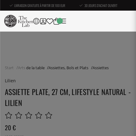
LIVRAISON GRATUITE À PARTIR DE 100 EUR
30 JOURS D'ACHAT OUVERT
Start
Arts de la table
Assiettes, Bols et Plats
Assiettes
Lilien
ASSIETTE PLATE, 27 CM, LIFESTYLE NATURAL -
LILIEN
20
€