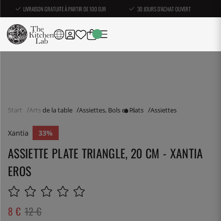
LIVRAISON GRATUITE À PARTIR DE 100 EUR
30 JOURS D'ACHAT OUVERT
Start
Arts de la table
Assiettes, Bols et Plats
Assiettes
Xantia
33
ASSIETTE PLATE TRIANGLE, 20 CM - XANTIA
EROS
8
€
12
€