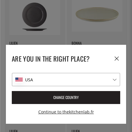
LILIEN
BONNA
Assiette plate 20 cm, Lifestyle
Assiette Hygge, plate D28cm,
Highland - Lilien
Sable - Bonna
ARE YOU IN THE RIGHT PLACE?
8 €
20 €
USA
CHANGE COUNTRY
Continue to thekitchenlab.fr
LILIEN
LILIEN