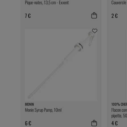
Pique-notes, 13,5 cm - Exxent
Couvercle 
7 €
2 €
MONIN
100% CHE
Monin Syrup Pump, 10ml
Flacon com
pipette, 
6 €
4 €