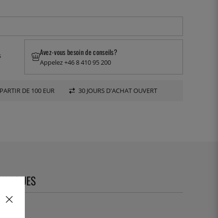
Avez-vous besoin de conseils?
s
Appelez +46 8 410 95 200
PARTIR DE 100 EUR
30 JOURS D'ACHAT OUVERT
CHNIQUES
63