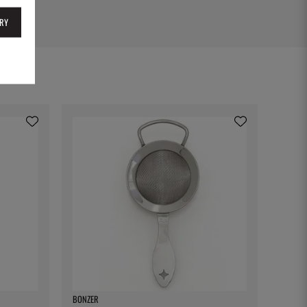
RY
BONZER