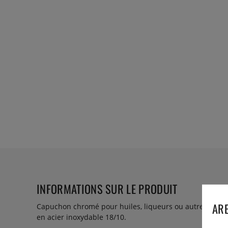
INFORMATIONS SUR LE PRODUIT
ARE
Capuchon chromé pour huiles, liqueurs ou autres produi
en acier inoxydable 18/10.