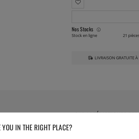
Nos Stocks
Stock en ligne
21 pièce
LIVRAISON GRATUITE À 
CARACTÉRISTIQUES TE
 YOU IN THE RIGHT PLACE?
ts. Fabriqué en plastique et
Numéro de l'article livré :
652
EAN :
7393107652634