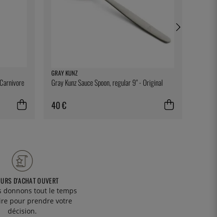
GRAY KUNZ
EXXENT
 Carnivore
Gray Kunz Sauce Spoon, regular 9" - Original
Plat à 
40 €
14 €
OURS D'ACHAT OUVERT
 donnons tout le temps
ire pour prendre votre
décision.