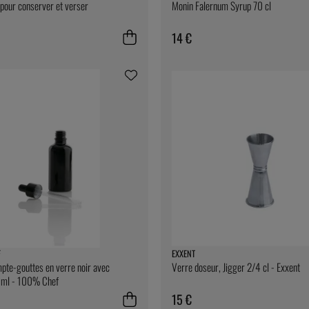
pour conserver et verser
Monin Falernum Syrup 70 cl
14 €
F
EXXENT
pte-gouttes en verre noir avec
Verre doseur, Jigger 2/4 cl - Exxent
50ml - 100% Chef
15 €