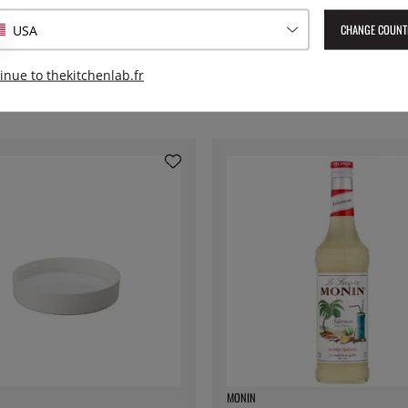
CHANGE COUNT
USA
inue to thekitchenlab.fr
MONIN