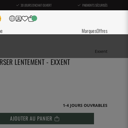
30 JOURS D'ACHAT OUVERT
PAIEMENTS SÉCURISÉS
ne
Marques
Offres
Exxent
RSER LENTEMENT - EXXENT
1-4 JOURS OUVRABLES
AJOUTER AU PANIER