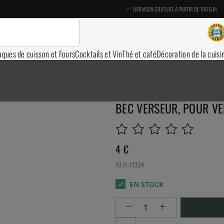
LIVRAISON GRATUITE À PARTIR DE 100 EUR
aques de cuisson et Fours
Cocktails et Vin
Thé et café
Décoration de la cuisi
BEC VERSEUR, POUR VE
4
€
1071-11324