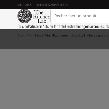
CARTE-CADEAU
CONDITIONS GÉNÉRALES DE VENTE
Cuisine
Pâtisserie
Arts de la table
Électroménager
Barbecues, pl
Start
Cocktails et Vin
Équipement à cocktail
Becs verseurs