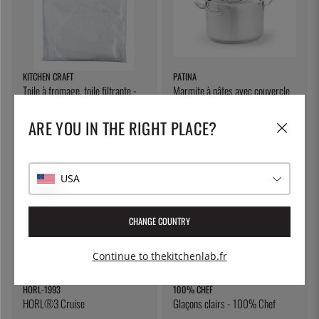
KITCHEN CRAFT
PATINA
Toile à fromage, toile filtrante -
Marmite à pâtes avec couvercle
Kitchen Craft
verrouillable, 5 litres - Patina
7 €
55 €
ARE YOU IN THE RIGHT PLACE?
USA
CHANGE COUNTRY
Continue to thekitchenlab.fr
HORL-1993
100% CHEF
HORL®3 Cruise
Glaçons clairs - 100% Chef