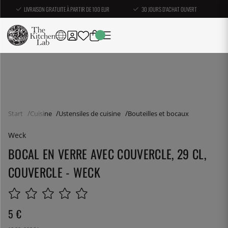
LIVRAISON GRATUITE À PARTIR DE 100 EUR
30 JOURS D'ACHAT OUVERT
Start
Cuisine
Ustensiles de cuisine
Bouteilles et bocaux
Weck
BOCAL EN VERRE AVEC COUVERCLE, 29 CL,
COUVERCLE - WECK
5
€