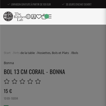
LIVRAISON GRATUITE À PARTIR DE 100 EUR
30 JOURS D'ACHAT OUVERT
Start
Arts de la table
Assiettes, Bols et Plats
Bols
Bonna
BOL 13 CM CORAIL - BONNA
15
€
1069-16884