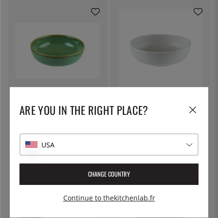
BONNA
BONNA
ARE YOU IN THE RIGHT PLACE?
Bol Hygge D14cm, Sage - Bonna
Bol Hygge D14cm, Lunar -
Bonna
11 €
11 €
USA
CHANGE COUNTRY
Continue to thekitchenlab.fr