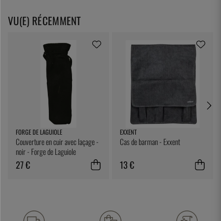
VU(E) RÉCEMMENT
FORGE DE LAGUIOLE
EXXENT
Couverture en cuir avec laçage -
Cas de barman - Exxent
noir - Forge de Laguiole
27 €
13 €