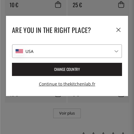
10 €
25 €
ARE YOU IN THE RIGHT PLACE?
USA
CHANGE COUNTRY
LILIEN
LILIEN
Assiette plate, 28 cm, Lifestyle
Assiette creuse, 22 cm, Lifestyle
Continue to thekitchenlab.fr
Natural - Lilien
Natural - Lilien
15 €
9 €
Voir plus