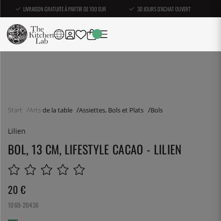
LIVRAISON GRATUITE À PARTIR DE 100 EUR
30 JOURS D'ACHAT OUVERT
Start
Arts de la table
Assiettes, Bols et Plats
Bols
Lilien
BOL, 13 CM, LIFESTYLE CACAO - LILIEN
20
€
1069-20436