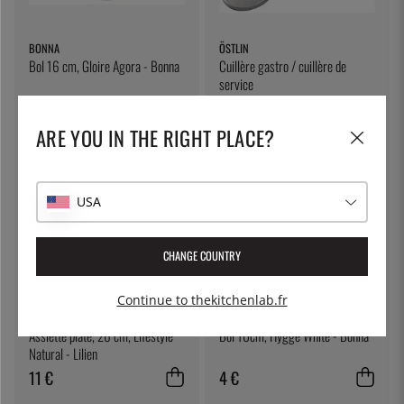
BONNA
ÖSTLIN
Bol 16 cm, Gloire Agora - Bonna
Cuillère gastro / cuillère de
service
13 €
7 €
ARE YOU IN THE RIGHT PLACE?
USA
CHANGE COUNTRY
Continue to thekitchenlab.fr
LILIEN
BONNA
Assiette plate, 26 cm, Lifestyle
Bol 10cm, Hygge White - Bonna
Natural - Lilien
11 €
4 €