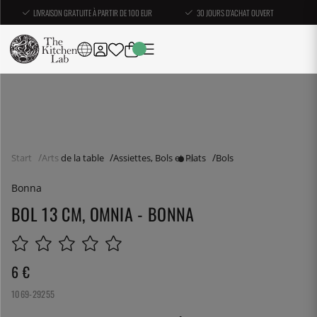
LIVRAISON GRATUITE À PARTIR DE 100 EUR
30 JOURS D'ACHAT OUVERT
Start
Arts de la table
Assiettes, Bols et Plats
Bols
Bonna
BOL 13 CM, OMNIA - BONNA
6
€
1069-29255