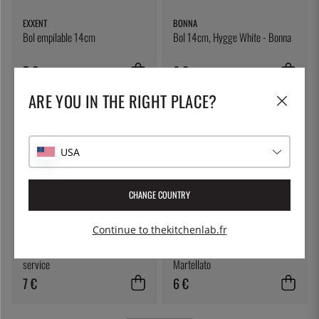
EXXENT
BONNA
Bol empilable 14cm
Bol 14cm, Hygge White - Bonna
5 €
6 €
ARE YOU IN THE RIGHT PLACE?
USA
CHANGE COUNTRY
Continue to thekitchenlab.fr
ÖSTLIN
MARTELLATO
Cuillère gastro / cuillère de
Grattoir à pâte, 13cm -
service
Martellato
7 €
6 €