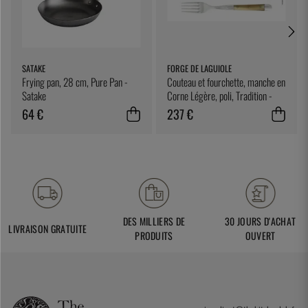
SATAKE
FORGE DE LAGUIOLE
Frying pan, 28 cm, Pure Pan -
Couteau et fourchette, manche en
Satake
Corne Légère, poli, Tradition -
Forge de Laguiole
64 €
237 €
DES MILLIERS DE
30 JOURS D'ACHAT
LIVRAISON GRATUITE
PRODUITS
OUVERT