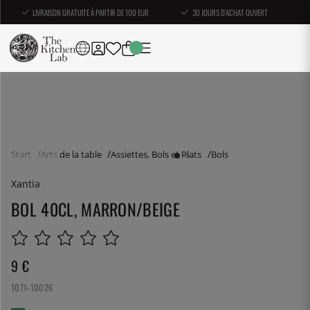
LIVRAISON GRATUITE À PARTIR DE 100 EUR
30 JOURS D'ACHAT OUVERT
Start
Arts de la table
Assiettes, Bols et Plats
Bols
Xantia
BOL 40CL, MARRON/BEIGE
9
€
1071-10026