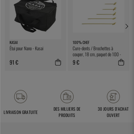
KASAI
100% CHEF
Étui pour Nano - Kasai
Cure-dents / Brochettes à
couper, 18 cm, paquet de 100 -
100% Chef
91 €
9 €
DES MILLIERS DE
30 JOURS D'ACHAT
LIVRAISON GRATUITE
PRODUITS
OUVERT