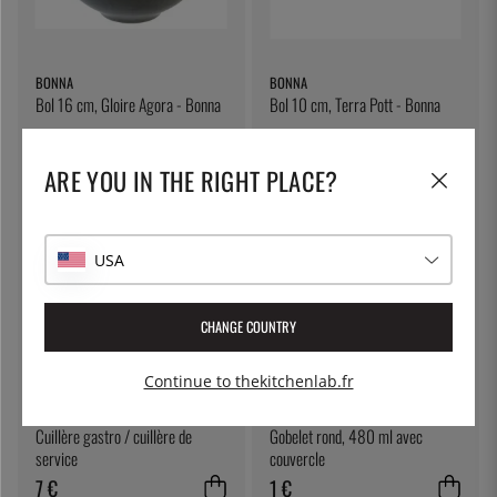
BONNA
BONNA
Bol 16 cm, Gloire Agora - Bonna
Bol 10 cm, Terra Pott - Bonna
13 €
6 €
ARE YOU IN THE RIGHT PLACE?
USA
CHANGE COUNTRY
Continue to thekitchenlab.fr
ÖSTLIN
THE KITCHEN LAB
Cuillère gastro / cuillère de
Gobelet rond, 480 ml avec
service
couvercle
7 €
1 €