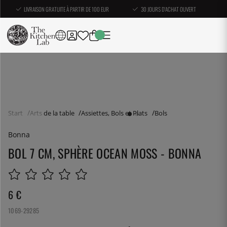
LIVRAISON GRATUITE À PARTIR DE 100 EUR
30 JOURS D'ACHAT OUVERT
Start
Arts de la table
Assiettes, Bols et Plats
Bols
Bonna
BOL 7 CM, SPHÈRE OCEAN MOSS - BONNA
6
€
1069-29285