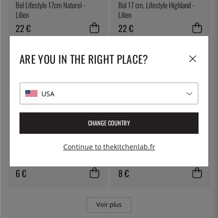
Bol Lifestyle 17cm Naturel -
Bol 17 cm, Lifestyle Highland -
Lilien
Lilien
22 €
22 €
ARE YOU IN THE RIGHT PLACE?
USA
CHANGE COUNTRY
MARTELLATO
IN10SE
Continue to thekitchenlab.fr
Grattoir à pâte, 13cm -
Pépites de fleurs, 15g - IN10SE
Martellato
6 €
8 €
Voir plus