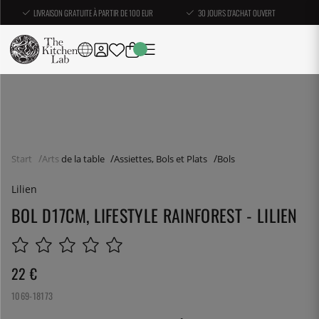
LIVRAISON GRATUITE À PARTIR DE 100 EUR
30 JOURS D'ACHAT OUVERT
Start
Arts de la table
Assiettes, Bols et Plats
Bols
Lilien
BOL D17CM, LIFESTYLE RAINFOREST - LILIEN
22
€
1069-18173