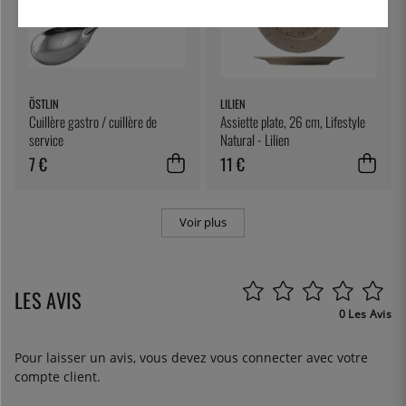
ÖSTLIN
LILIEN
Cuillère gastro / cuillère de
Assiette plate, 26 cm, Lifestyle
service
Natural - Lilien
7 €
11 €
Voir plus
LES AVIS
0 Les Avis
Pour laisser un avis, vous devez
vous connecter
avec votre
compte client.