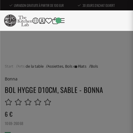
LIVRAISON GRATUITE À PARTIR DE 100 EUR
30 JOURS D'ACHAT OUVERT
Start
Arts de la table
Assiettes, Bols et Plats
Bols
Bonna
BOL HYGGE D10CM, SABLE - BONNA
6
€
1069-26068