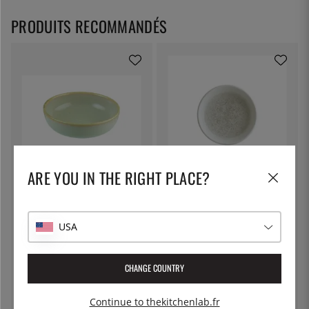
PRODUITS RECOMMANDÉS
ARE YOU IN THE RIGHT PLACE?
BONNA
BONNA
Bol Hygge D14cm, Sable - Bonna
Bol Hygge D10cm, Lunar -
Bonna
11 €
6 €
USA
CHANGE COUNTRY
Continue to thekitchenlab.fr