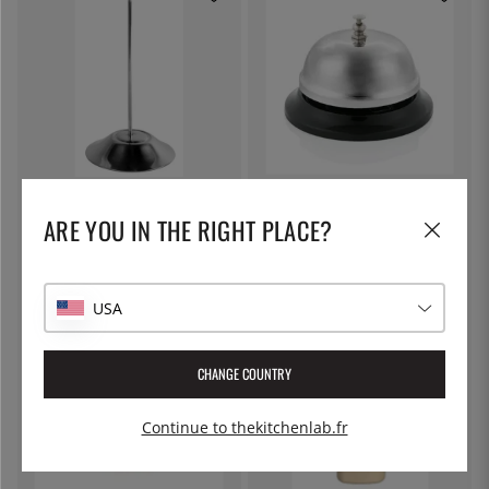
EXXENT
PATINA
Pique-notes, 13,5 cm - Exxent
Cloche à sonnette - Patine
ARE YOU IN THE RIGHT PLACE?
7 €
13 €
USA
CHANGE COUNTRY
Continue to thekitchenlab.fr