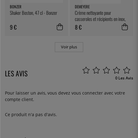
BONZER
DEMEYERE
Shaker Boston, 47 cl - Bonzer
Crème nettoyante pour
casseroles et récipients en inox,
750 ml - Demeyere
9 €
8 €
Voir plus
LES AVIS
0 Les Avis
Pour laisser un avis, vous devez
vous connecter
avec votre
compte client.
Ce produit n'a pas d'avis.