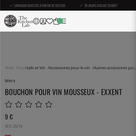
LIVRAISON GRATUITE À PARTIR DE 100 EUR
30 JOURS D'ACHAT OUVERT
Start
Cocktails et Vin
Accessoires pour le vin
Autres accessoires pour
Merx
BOUCHON POUR VIN MOUSSEUX - EXXENT
9
€
1071-25774