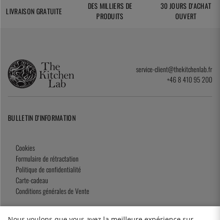
DES MILLIERS DE
30 JOURS D'ACHAT
LIVRAISON GRATUITE
PRODUITS
OUVERT
service-client@thekitchenlab.fr
+46 8 410 95 200
BULLETIN D'INFORMATION
Cookies
Formulaire de rétractation
Politique de confidentialité
Carte-cadeau
Conditions générales de Vente
Nous voulons que vous ayez la meilleure expérience sur