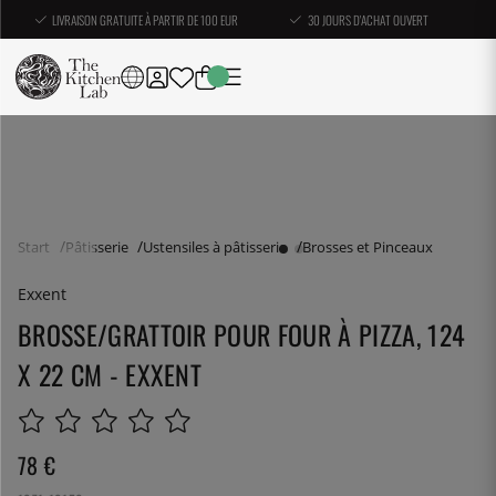
LIVRAISON GRATUITE À PARTIR DE 100 EUR
30 JOURS D'ACHAT OUVERT
Start
Pâtisserie
Ustensiles à pâtisserie
Brosses et Pinceaux
Exxent
BROSSE/GRATTOIR POUR FOUR À PIZZA, 124
X 22 CM - EXXENT
78
€