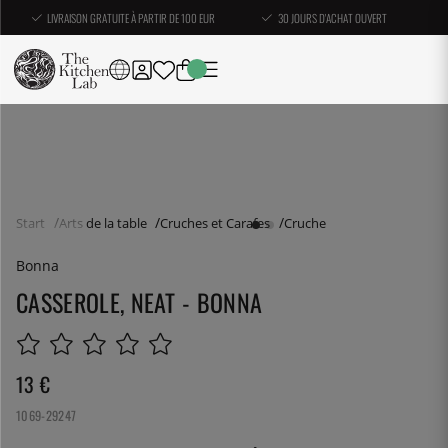
LIVRAISON GRATUITE À PARTIR DE 100 EUR
30 JOURS D'ACHAT OUVERT
Start
Arts de la table
Cruches et Carafes
Cruche
Bonna
CASSEROLE, NEAT - BONNA
13
€
1069-29247