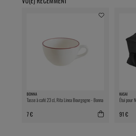
VU(E) RÉCEMMENT
BONNA
KASAI
Tasse à café 23 cl, Rita Linea Bourgogne - Bonna
Étui pour 
7 €
91 €