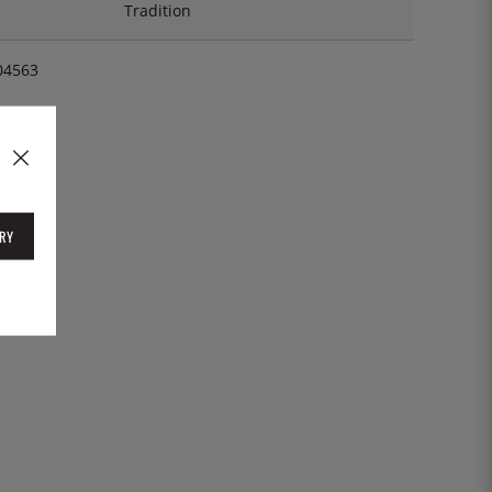
Tradition
04563
RY