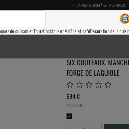
LIVRAISON GRATUITE À PARTIR DE 100 EUR
aques de cuisson et Fours
Cocktails et Vin
Thé et café
Décoration de la cuisi
SIX COUTEAUX, MANCHE 
FORGE DE LAGUIOLE
694
€
1446-26107