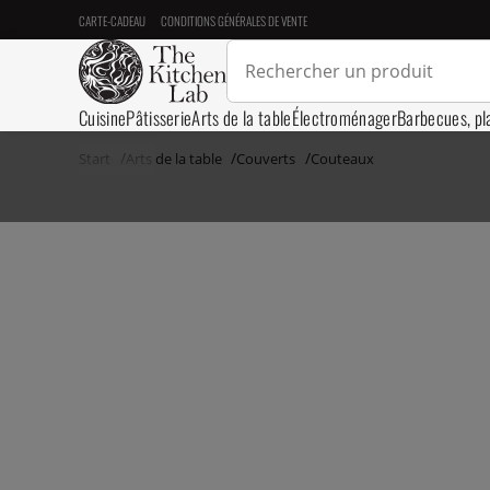
CARTE-CADEAU
CONDITIONS GÉNÉRALES DE VENTE
Cuisine
Pâtisserie
Arts de la table
Électroménager
Barbecues, pl
Start
Arts de la table
Couverts
Couteaux