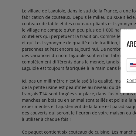
Le village de Laguiole, dans le sud de la France, a une lo
fabrication de couteaux. Depuis le milieu du XIXe siècl
couteaux de table et des couteaux pliants est synonym
le village ne compte qu'un peu plus de 1 000 habitants,
couteliers qui perpétuent la tradition. Comme le nom 
ARE
et qu'il est synonyme de qualité et de tradition, il a é
personnes et l'est encore aujourd'hui. De nombreuses p
des variations du nom Laguiole sont en fait fabriquées 
complètement différents dans le monde, tandis que no
Laguiole est toujours fabriquée à la main dans le même 
Cont
Ici, pas un millimètre n'est laissé à la qualité, mais cha
de la petite usine est peaufinée au niveau du détail. Le
français T14, sont forgées sur place, dans l'usine, dans
manches en bois ou en animal sont taillés et polis à la 
expérimentés et l'ajustement de la lame est paradisiaque
des couverts qui seront le fleuron de votre maison ou de
à utiliser à chaque fois !
Ce paquet contient six couteaux de cuisine. Les manches 