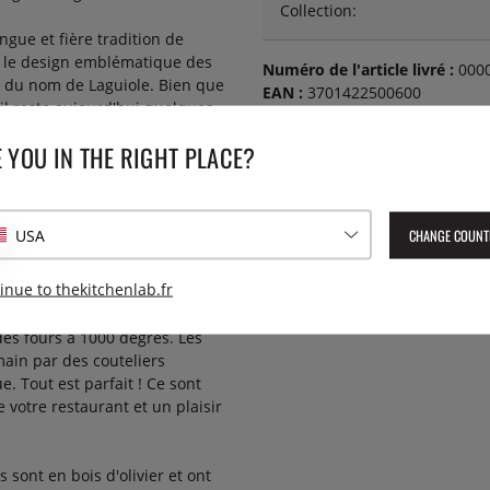
Collection:
ngue et fière tradition de
e, le design emblématique des
Numéro de l'article livré :
000
e du nom de Laguiole. Bien que
EAN :
3701422500600
 il reste aujourd'hui quelques
n'est pas une marque déposée
 YOU IN THE RIGHT PLACE?
té copié par de nombreuses
ièces de coutellerie portant
dans des endroits
tre gamme de la Forge de
CHANGE COUNT
USA
village.
inue to thekitchenlab.fr
que pièce de coutellerie qui sort
s lames, en acier inoxydable
 des fours à 1000 degrés. Les
main par des couteliers
. Tout est parfait ! Ce sont
 votre restaurant et un plaisir
sont en bois d'olivier et ont