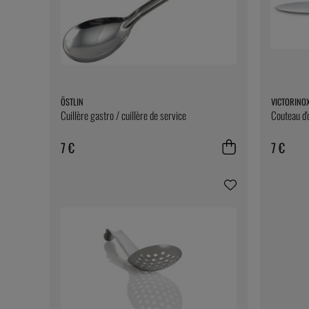
ÖSTLIN
VICTORINO
Cuillère gastro / cuillère de service
Couteau d'o
7 €
7 €