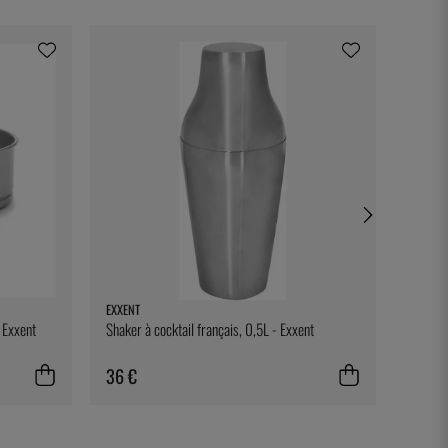
EXXENT
ONIS
- Exxent
Shaker à cocktail français, 0,5L - Exxent
Levitas
36 €
13 €