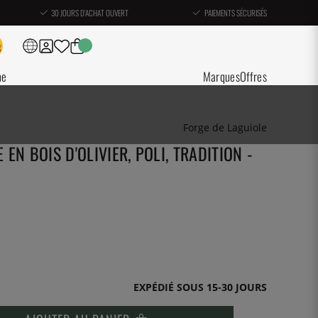
30 JOURS D'ACHAT OUVERT
PAIEMENTS SÉCURISÉS
ne
Marques
Offres
Forge de Laguiole
EN BOIS D'OLIVIER, POLI, TRADITION -
EXPÉDIÉ SOUS 15-30 JOURS