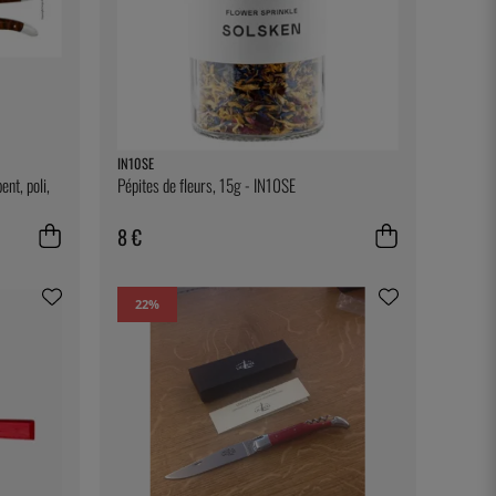
IN10SE
nt, poli,
Pépites de fleurs, 15g - IN10SE
8 €
22
%