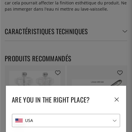
car cela pourrait affecter la finition esthétique du produit. Ne
pas immerger dans l'eau ni mettre au lave-vaisselle.
CARACTÉRISTIQUES TECHNIQUES
PRODUITS RECOMMANDÉS
ARE YOU IN THE RIGHT PLACE?
USA
COLE & MASON
ÖSTLIN
Set de modiste 605, acrylique -
Cuillère gastro / cuillère de