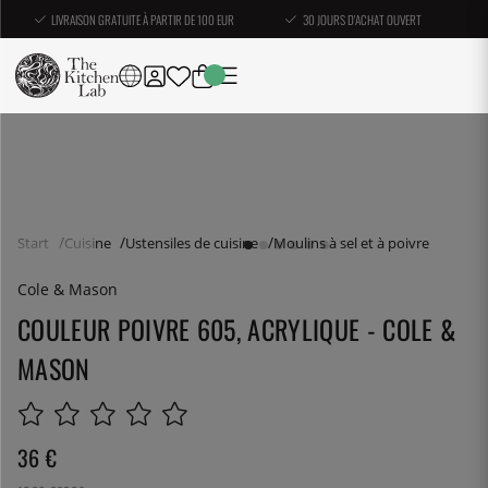
LIVRAISON GRATUITE À PARTIR DE 100 EUR
30 JOURS D'ACHAT OUVERT
Start
Cuisine
Ustensiles de cuisine
Moulins à sel et à poivre
Cole & Mason
COULEUR POIVRE 605, ACRYLIQUE - COLE &
MASON
36
€