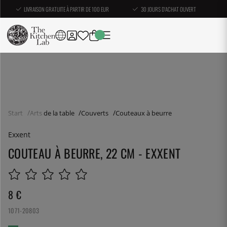
LIVRAISON GRATUITE À PARTIR DE 100 EUR
30 JOURS D'ACHAT OUVERT
Start
Arts de la table
Couverts
Couteaux à beurre
Exxent
COUTEAU À BEURRE, 22 CM - EXXENT
8
€
1071-20803