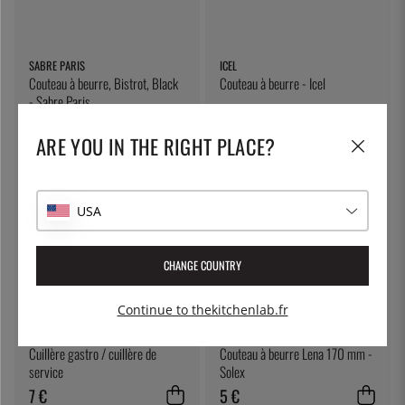
SABRE PARIS
ICEL
Couteau à beurre, Bistrot, Black
Couteau à beurre - Icel
- Sabre Paris
11 €
11 €
ARE YOU IN THE RIGHT PLACE?
USA
CHANGE COUNTRY
Continue to thekitchenlab.fr
ÖSTLIN
SOLEX
Cuillère gastro / cuillère de
Couteau à beurre Lena 170 mm -
service
Solex
7 €
5 €