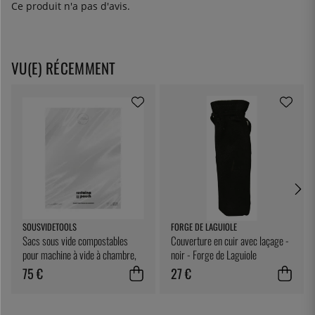
Ce produit n'a pas d'avis.
VU(E) RÉCEMMENT
SOUSVIDETOOLS
FORGE DE LAGUIOLE
Sacs sous vide compostables
Couverture en cuir avec laçage -
pour machine à vide à chambre,
noir - Forge de Laguiole
25 x 25 cm, paquet de 200 -
75 €
27 €
SousVideTools