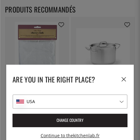
PRODUITS RECOMMANDÉS
ARE YOU IN THE RIGHT PLACE?
KITCHEN CRAFT
PATINA
Toile à fromage, toile filtrante -
Marmite à pâtes avec couvercle
Kitchen Craft
verrouillable, 5 litres - Patina
7 €
55 €
USA
CHANGE COUNTRY
Continue to thekitchenlab.fr