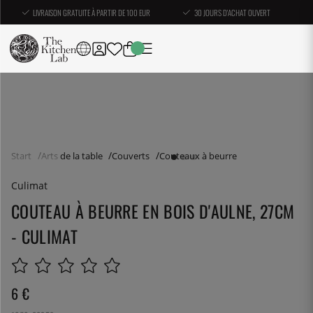
LIVRAISON GRATUITE À PARTIR DE 100 EUR
30 JOURS D'ACHAT OUVERT
Start
Arts de la table
Couverts
Couteaux à beurre
Culimat
COUTEAU À BEURRE EN BOIS D'AULNE, 27CM
- CULIMAT
6
€