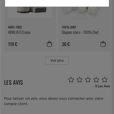
HORL-1993
100% CHEF
HORL®3 Cruise
Glaçons clairs - 100% Chef
119 €
36 €
Voir plus
LES AVIS
0 Les Avis
Pour laisser un avis, vous devez
vous connecter
avec votre
compte client.